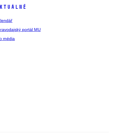
ktuálně
lendář
ravodajský portál MU
o média