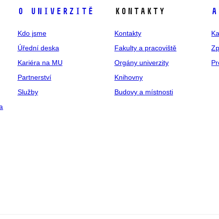
O univerzitě
Kontakty
A
Kdo jsme
Kontakty
Ka
Úřední deska
Fakulty a pracoviště
Zp
Kariéra na MU
Orgány univerzity
Pr
Partnerství
Knihovny
Služby
Budovy a místnosti
a