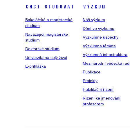
Chci studovat
Výzkum
Bakalářské a magisterské
Náš výzkum
studium
Dění ve výzkumu
Navazující magisterské
Výzkumné úspěchy
studium
Výzkumná témata
Doktorské studium
Výzkumná infrastruktura
Univerzita na celý život
Mezinárodní vědecká rad
E-přihláška
Publikace
Projekty
Habilitační řízení
Řízení ke jmenování
profesorem