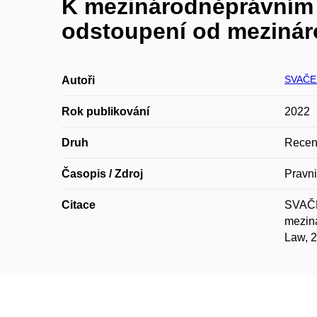
K mezinárodněprávním ú
odstoupení od mezináro
SVAČE
Autoři
Rok publikování
2022
Druh
Recen
Časopis / Zdroj
Pravn
Citace
SVAČEK
meziná
Law, 2