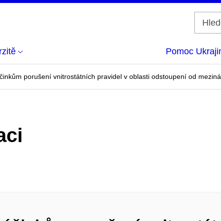
zitě
Pomoc Ukraji
nkům porušení vnitrostátních pravidel v oblasti odstoupení od meziná
aci