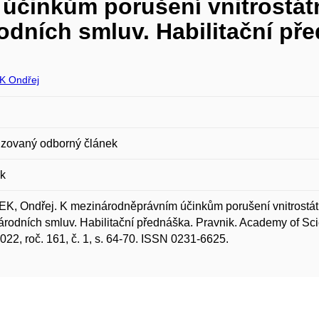
činkům porušení vnitrostátní
dních smluv. Habilitační př
K Ondřej
zovaný odborný článek
ik
, Ondřej. K mezinárodněprávním účinkům porušení vnitrostátní
rodních smluv. Habilitační přednáška. Pravnik. Academy of Scie
022, roč. 161, č. 1, s. 64-70. ISSN 0231-6625.