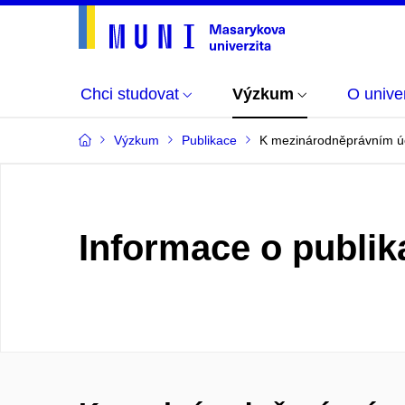
Chci studovat
Výzkum
O univer
Výzkum
Publikace
K mezinárodněprávním úči
Informace o publik