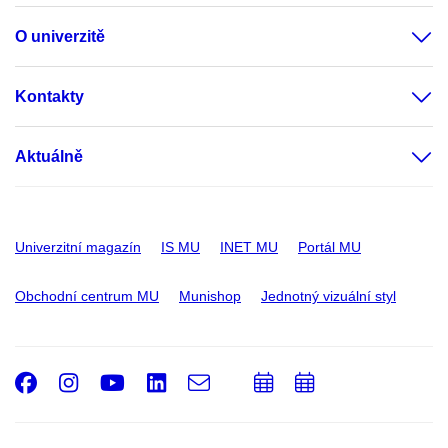
O univerzitě
Kontakty
Aktuálně
Univerzitní magazín
IS MU
INET MU
Portál MU
Obchodní centrum MU
Munishop
Jednotný vizuální styl
Facebook
Instagram
Youtube
LinkedIn
e-
Přidat
Přidat
Email
mail
do
do
kalendáře
kalendáře