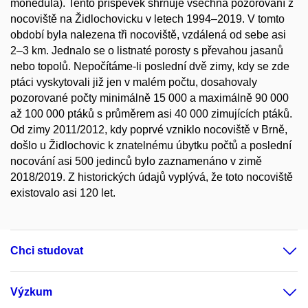
monedula). Tento příspěvek shrnuje všechna pozorování z
nocoviště na Židlochovicku v letech 1994–2019. V tomto
období byla nalezena tři nocoviště, vzdálená od sebe asi
2–3 km. Jednalo se o listnaté porosty s převahou jasanů
nebo topolů. Nepočítáme-li poslední dvě zimy, kdy se zde
ptáci vyskytovali již jen v malém počtu, dosahovaly
pozorované počty minimálně 15 000 a maximálně 90 000
až 100 000 ptáků s průměrem asi 40 000 zimujících ptáků.
Od zimy 2011/2012, kdy poprvé vzniklo nocoviště v Brně,
došlo u Židlochovic k znatelnému úbytku počtů a poslední
nocování asi 500 jedinců bylo zaznamenáno v zimě
2018/2019. Z historických údajů vyplývá, že toto nocoviště
existovalo asi 120 let.
Chci studovat
Výzkum