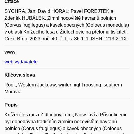
Citace
SYCHRA, Jan; David HORAL; Pavel FOREJTEK a
Zdeněk HUBÁLEK. Zimní nocoviště havranů polních
(Corvus frugilegus) a kavek obecných (Coloeus monedula)
v oblasti Knížecího lesa u Židlochovic na přelomu tisíciletí.
Crex. Brno, 2023, roč. 40, č. 1, s. 86-111. ISSN 1213-211X.
www
web vydavatele
Klíčová slova
Rook; Western Jackdaw; winter night roosting; southern
Moravia
Popis
Knížecí les mezi Židlochovicemi, Nosislaví a Přísnoticemi
byl donedávna tradičním zimním nocovištěm havranů
polních (Corvus frugilegus) a kavek obecných (Coloeus