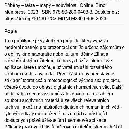
Příběhy – fakta – mapy – souvislosti. Online. Brno:
Munipress, 2023. ISBN 978-80-280-0408-8. Dostupné z:
https://doi.org/10.5817/CZ.MUNI.M280-0408-2023.
Popis
Tato publikace je výsledkem projektu, který využívá
moderní nástroje pro prezentaci dat. Je určena zájemcům o
o dějiny kinematografie nebo kulturní dějiny Zlína a
středoškolským učitelům, kniha vychází z internetové
aplikace, které umožňuje uživatelům užití rozsáhlého
souboru nasbíraných dat. První část knihy představuje
základní teoretická a metodologická východiska projektu,
včetně úvodu do oblasti digitálních humanitních věd. Další
oddíl nabízí sedm výzkumů založených na rozsáhlém
souboru archivních materiálů ze všech relevantních
archivů, jakož i na nástrojích digitálních humanitních věd -
tyto výsledky jsou založené na zdrojích a nástrojích
dostupných právě uživatelům internetové aplikace.
Příklady pracovních listů určených učitelům středních škol