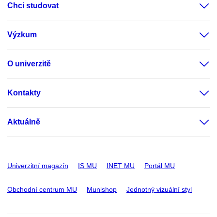
Chci studovat
Výzkum
O univerzitě
Kontakty
Aktuálně
Univerzitní magazín
IS MU
INET MU
Portál MU
Obchodní centrum MU
Munishop
Jednotný vizuální styl