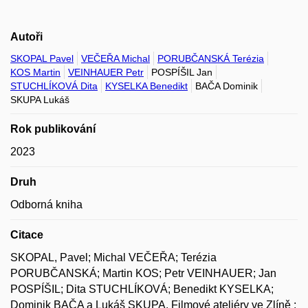
Autoři
SKOPAL Pavel
VEČEŘA Michal
PORUBČANSKÁ Terézia
KOS Martin
VEINHAUER Petr
POSPÍŠIL Jan
STUCHLÍKOVÁ Dita
KYSELKA Benedikt
BAČA Dominik
SKUPA Lukáš
Rok publikování
2023
Druh
Odborná kniha
Citace
SKOPAL, Pavel; Michal VEČEŘA; Terézia
PORUBČANSKÁ; Martin KOS; Petr VEINHAUER; Jan
POSPÍŠIL; Dita STUCHLÍKOVÁ; Benedikt KYSELKA;
Dominik BAČA a Lukáš SKUPA. Filmové ateliéry ve Zlíně :