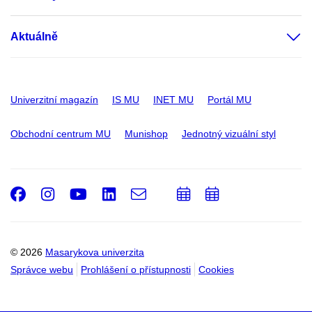
Aktuálně
Univerzitní magazín
IS MU
INET MU
Portál MU
Obchodní centrum MU
Munishop
Jednotný vizuální styl
Facebook
Instagram
Youtube
LinkedIn
e-
Přidat
Přidat
Email
mail
do
do
kalendáře
kalendáře
© 2026
Masarykova univerzita
Správce webu
Prohlášení o přístupnosti
Cookies