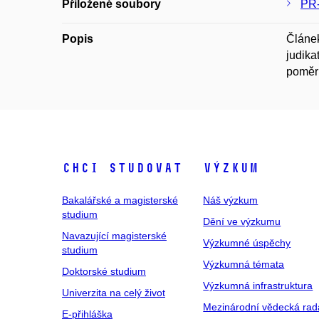
Přiložené soubory
PR-
Popis
Článek
judika
poměrů
Chci studovat
Výzkum
Bakalářské a magisterské
Náš výzkum
studium
Dění ve výzkumu
Navazující magisterské
Výzkumné úspěchy
studium
Výzkumná témata
Doktorské studium
Výzkumná infrastruktura
Univerzita na celý život
Mezinárodní vědecká rad
E-přihláška