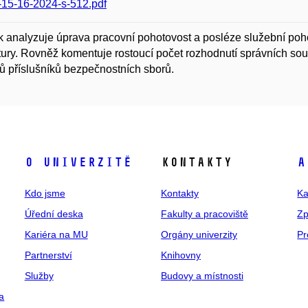
15-16-2024-s-512.pdf
 analyzuje úprava pracovní pohotovost a posléze služební pohot
tury. Rovněž komentuje rostoucí počet rozhodnutí správních so
 příslušníků bezpečnostních sborů.
O univerzitě
Kontakty
A
Kdo jsme
Kontakty
Ka
Úřední deska
Fakulty a pracoviště
Zp
Kariéra na MU
Orgány univerzity
Pr
Partnerství
Knihovny
Služby
Budovy a místnosti
a