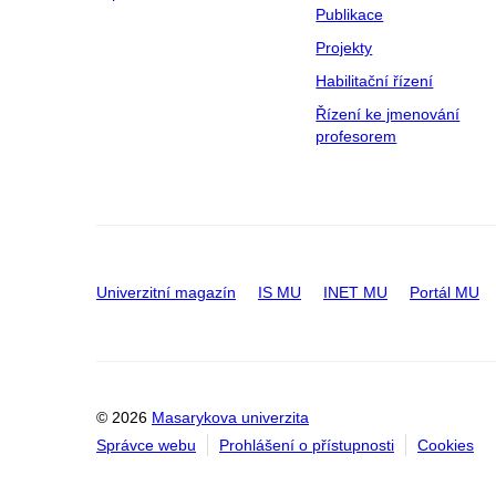
Publikace
Projekty
Habilitační řízení
Řízení ke jmenování
profesorem
Univerzitní magazín
IS MU
INET MU
Portál MU
© 2026
Masarykova univerzita
Správce webu
Prohlášení o přístupnosti
Cookies