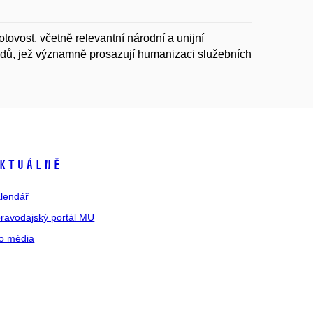
ovost, včetně relevantní národní a unijní
udů, jež významně prosazují humanizaci služebních
ktuálně
lendář
ravodajský portál MU
o média