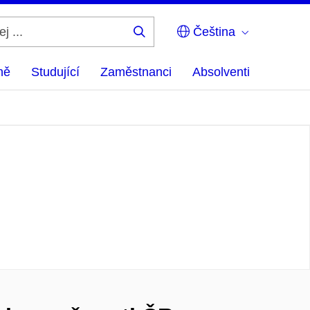
Čeština
Hledej
...
ně
Studující
Zaměstnanci
Absolventi