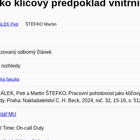
ko klíčový předpoklad vnitřn
LEK Petr
ŠTEFKO Martin
zovaný odborný článek
 rozhledy
ká fakulta
EK, Petr a Martin ŠTEFKO. Pracovní pohotovost jako klíčový 
dy. Praha: Nakladatelství C. H. Beck, 2024, roč. 32, 15-16, s. 
itář MU
l Time; On-call Duty