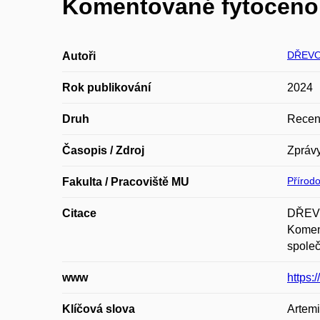
Komentované fytocenol
DŘEVO
Autoři
Rok publikování
2024
Druh
Recen
Časopis / Zdroj
Zprávy
Přírod
Fakulta / Pracoviště MU
Citace
DŘEVO
Koment
společ
www
https:
Klíčová slova
Artemi