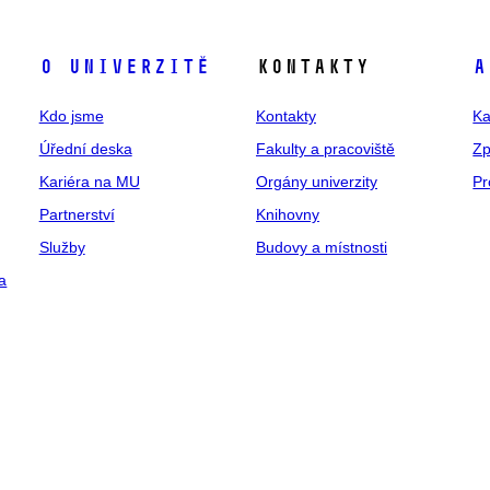
O univerzitě
Kontakty
A
Kdo jsme
Kontakty
Ka
Úřední deska
Fakulty a pracoviště
Zp
Kariéra na MU
Orgány univerzity
Pr
Partnerství
Knihovny
Služby
Budovy a místnosti
a