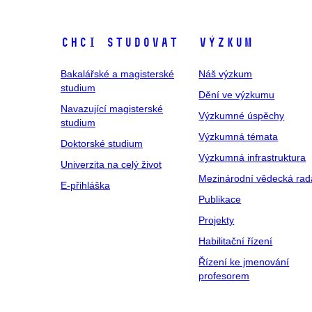
Chci studovat
Výzkum
Bakalářské a magisterské
Náš výzkum
studium
Dění ve výzkumu
Navazující magisterské
Výzkumné úspěchy
studium
Výzkumná témata
Doktorské studium
Výzkumná infrastruktura
Univerzita na celý život
Mezinárodní vědecká rad
E-přihláška
Publikace
Projekty
Habilitační řízení
Řízení ke jmenování
profesorem