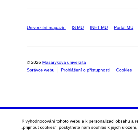
Univerzitní magazín
IS MU
INET MU
Portál MU
© 2026
Masarykova univerzita
Správce webu
Prohlášení o přístupnosti
Cookies
K vyhodnocování tohoto webu a k personalizaci obsahu a r
„přijmout cookies", poskytnete nám souhlas k jejich uložení