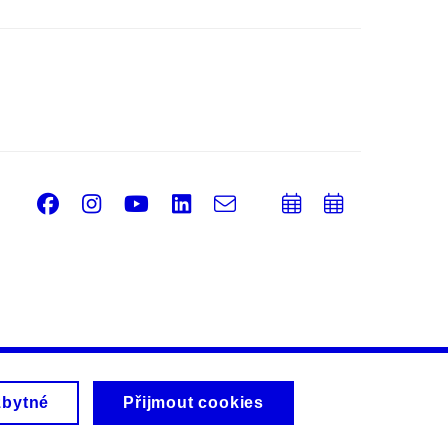
Facebook
Instagram
Youtube
LinkedIn
e-
Přidat
Přidat
Email
mail
do
do
kalendáře
kalendá
zbytné
Přijmout cookies