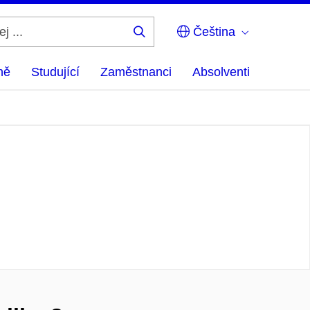
Čeština
Hledej
...
ně
Studující
Zaměstnanci
Absolventi