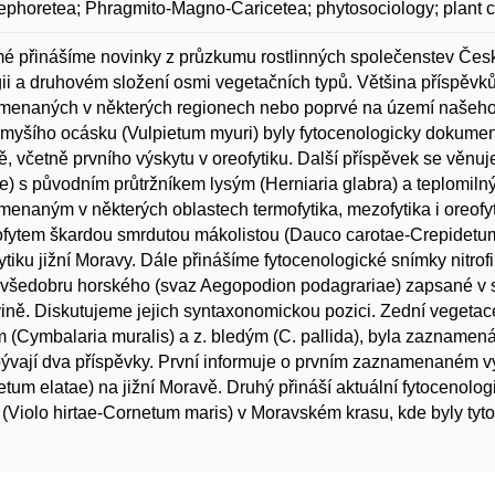
phoretea; Phragmito-Magno-Caricetea; phytosociology; plant 
 přinášíme novinky z průzkumu rostlinných společenstev České 
ii a druhovém složení osmi vegetačních typů. Většina příspěv
enaných v některých regionech nebo poprvé na území našeho stá
myšího ocásku (Vulpietum myuri) byly fytocenologicky dokumen
, včetně prvního výskytu v oreofytiku. Další příspěvek se věn
e) s původním průtržníkem lysým (Herniaria glabra) a teplomiln
enaným v některých oblastech termofytika, mezofytika i oreofy
ofytem škardou smrdutou mákolistou (Dauco carotae-Crepidetu
ytiku jižní Moravy. Dále přinášíme fytocenologické snímky nitrof
y všedobru horského (svaz Aegopodion podagrariae) zapsané v
ině. Diskutujeme jejich syntaxonomickou pozici. Zední vegeta
 (Cymbalaria muralis) a z. bledým (C. pallida), byla zazname
ývají dva příspěvky. První informuje o prvním zaznamenaném vý
etum elatae) na jižní Moravě. Druhý přináší aktuální fytocenolo
 (Violo hirtae-Cornetum maris) v Moravském krasu, kde byly tyt