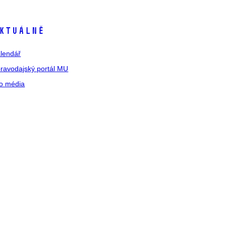
ktuálně
lendář
ravodajský portál MU
o média