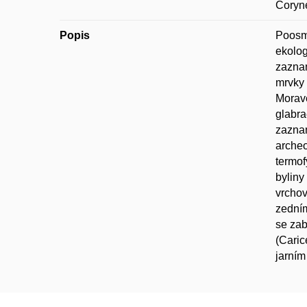
Coryne
Popis
Poosmé
ekolog
zaznam
mrvky 
Moravě
glabra
zaznam
arche
termof
bylin
vrchov
zedním
se zab
(Caric
jarním