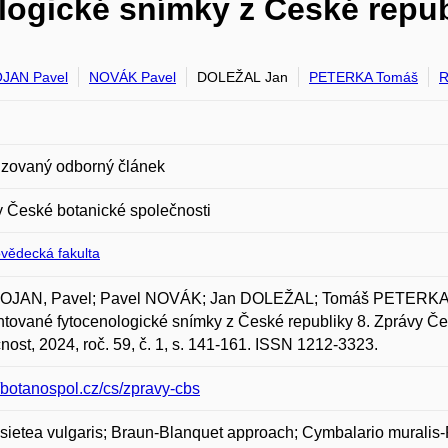
ogické snímky z České repub
JAN Pavel
NOVÁK Pavel
DOLEŽAL Jan
PETERKA Tomáš
R
zovaný odborný článek
 České botanické společnosti
ovědecká fakulta
JAN, Pavel; Pavel NOVÁK; Jan DOLEŽAL; Tomáš PETERKA;
ované fytocenologické snímky z České republiky 8. Zprávy Če
nost, 2024, roč. 59, č. 1, s. 141-161. ISSN 1212-3323.
//botanospol.cz/cs/zpravy-cbs
sietea vulgaris; Braun-Blanquet approach; Cymbalario muralis-Pa