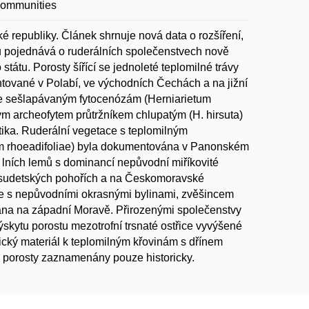
communities
republiky. Článek shrnuje nová data o rozšíření,
ků pojednává o ruderálních společenstvech nově
tu. Porosty šířící se jednoleté teplomilné trávy
tované v Polabí, ve východních Čechách a na jižní
uje sešlapávaným fytocenózám (Herniarietum
ým archeofytem průtržníkem chlupatým (H. hirsuta)
tika. Ruderální vegetace s teplomilným
m rhoeadifoliae) byla dokumentována v Panonském
i lních lemů s dominancí nepůvodní miříkovité
 sudetských pohořích a na Českomoravské
ce s nepůvodními okrasnými bylinami, zvěšincem
nána na západní Moravě. Přirozenými společenstvy
skytu porostu mezotrofní trsnaté ostřice vyvýšené
gický materiál k teplomilným křovinám s dřínem
o porosty zaznamenány pouze historicky.