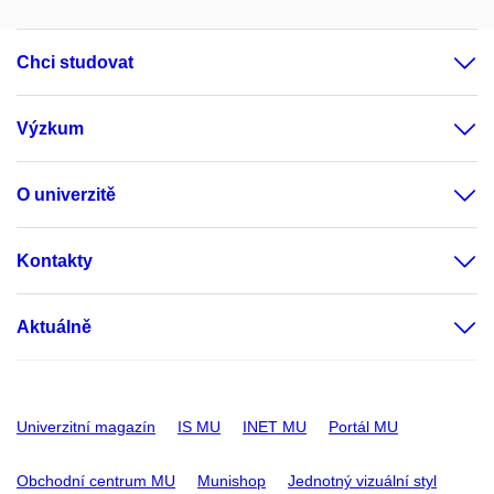
Chci studovat
Výzkum
O univerzitě
Kontakty
Aktuálně
Univerzitní magazín
IS MU
INET MU
Portál MU
Obchodní centrum MU
Munishop
Jednotný vizuální styl