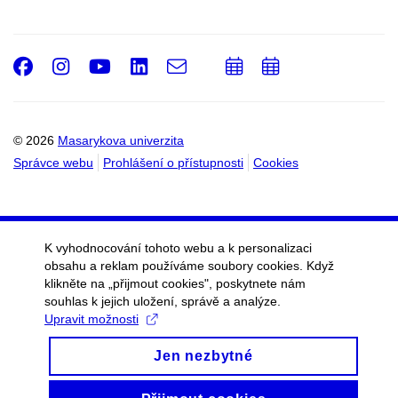
Facebook
Instagram
Youtube
LinkedIn
e-
Přidat
Přidat
Email
mail
do
do
kalendáře
kalendáře
© 2026
Masarykova univerzita
Správce webu
Prohlášení o přístupnosti
Cookies
K vyhodnocování tohoto webu a k personalizaci
obsahu a reklam používáme soubory cookies. Když
klikněte na „přijmout cookies", poskytnete nám
souhlas k jejich uložení, správě a analýze.
Upravit možnosti
Jen nezbytné