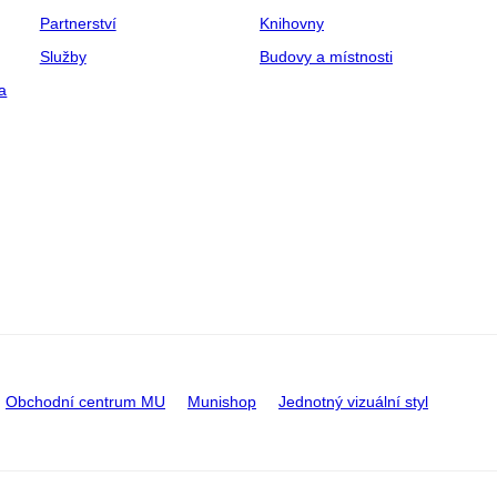
Partnerství
Knihovny
Služby
Budovy a místnosti
a
Obchodní centrum MU
Munishop
Jednotný vizuální styl