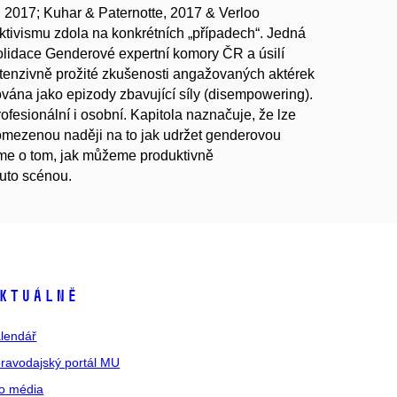
, 2017; Kuhar & Paternotte, 2017 & Verloo
 aktivismu zdola na konkrétních „případech“. Jedná
olidace Genderové expertní komory ČR a úsilí
ntenzivně prožité zkušenosti angažovaných aktérek
ována jako epizody zbavující síly (disempowering).
rofesionální i osobní. Kapitola naznačuje, že lze
je omezenou naději na to jak udržet genderovou
eme o tom, jak můžeme produktivně
outo scénou.
ktuálně
lendář
ravodajský portál MU
o média