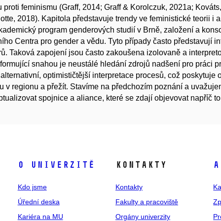
 proti feminismu (Graff, 2014; Graff & Korolczuk, 2021a; Kováts
otte, 2018). Kapitola představuje trendy ve feministické teorii i
kademický program genderových studií v Brně, založení a kons
ího Centra pro gender a vědu. Tyto případy často představují i
rů. Taková zapojení jsou často zakoušena izolovaně a interpret
 formující snahou je neustálé hledání zdrojů nadšení pro práci p
 alternativní, optimističtější interpretace procesů, což poskytu
 v regionu a přežít. Stavíme na předchozím poznání a uvažuj
tualizovat spojnice a aliance, které se zdají objevovat napříč t
O univerzitě
Kontakty
A
Kdo jsme
Kontakty
Ka
Úřední deska
Fakulty a pracoviště
Zp
Kariéra na MU
Orgány univerzity
Pr