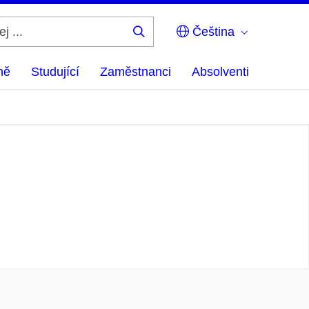
Čeština
Hledej
...
ně
Studující
Zaměstnanci
Absolventi