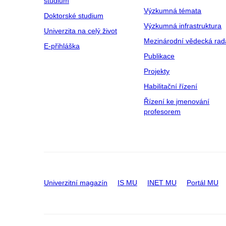
studium
Výzkumná témata
Doktorské studium
Výzkumná infrastruktura
Univerzita na celý život
Mezinárodní vědecká rad
E-přihláška
Publikace
Projekty
Habilitační řízení
Řízení ke jmenování
profesorem
Univerzitní magazín
IS MU
INET MU
Portál MU