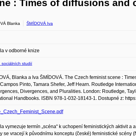
ne : Times of diffusions and
VÁ Blanka
ŠMÍDOVÁ Iva
la v odborné knize
 sociálních studií
Á, Blanka a Iva ŠMÍDOVÁ. The Czech feminist scene : Times of
Campos Pinto, Tamara Shefer, Jeff Hearn. Routledge Internati
gences, Divergences, and Pluralities. London: Routledge, Tayl
ational Handbooks. ISBN 978-1-032-18143-1. Dostupné z: https
_Czech_Feminist_Scene.pdf
la vymezuje termín „scéna“ k uchopení feministických aktivit a ak
y se vracejí k původnímu konceptu (české) feministické scény