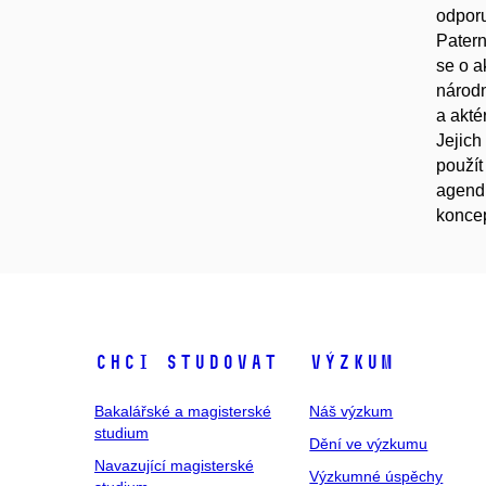
odporu
Patern
se o a
národn
a akté
Jejich
použít
agendu
koncep
Chci studovat
Výzkum
Bakalářské a magisterské
Náš výzkum
studium
Dění ve výzkumu
Navazující magisterské
Výzkumné úspěchy