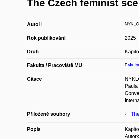
The Czech feminist sce
NYKLO
Autoři
Rok publikování
2025
Druh
Kapito
Fakulta
Fakulta / Pracoviště MU
Citace
NYKLOV
Paula 
Conver
Intern
Přiložené soubory
The
Popis
Kapito
Autork