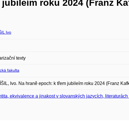
jubileím roku 2024 (Franz Kaf
IL Ivo
rizační texty
ická fakulta
IL, Ivo. Na hraně epoch: k třem jubileím roku 2024 (Franz Kafka,
ntita, ekvivalence a jinakost v slovanských jazycích, literaturách