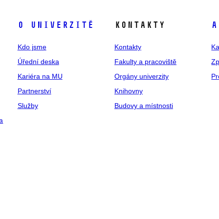
O univerzitě
Kontakty
A
Kdo jsme
Kontakty
Ka
Úřední deska
Fakulty a pracoviště
Zp
Kariéra na MU
Orgány univerzity
Pr
Partnerství
Knihovny
Služby
Budovy a místnosti
a