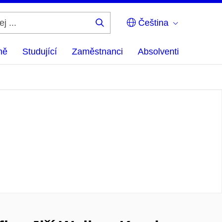
Čeština
Hledej
...
ně
Studující
Zaměstnanci
Absolventi