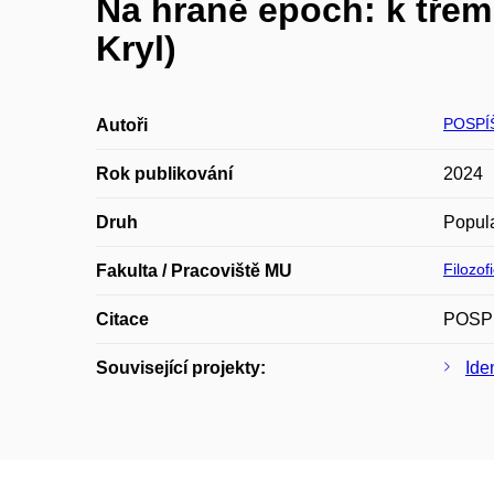
Na hraně epoch: k třem 
Kryl)
POSPÍŠ
Autoři
Rok publikování
2024
Druh
Popula
Filozof
Fakulta / Pracoviště MU
Citace
POSPÍŠ
Související projekty:
Ide