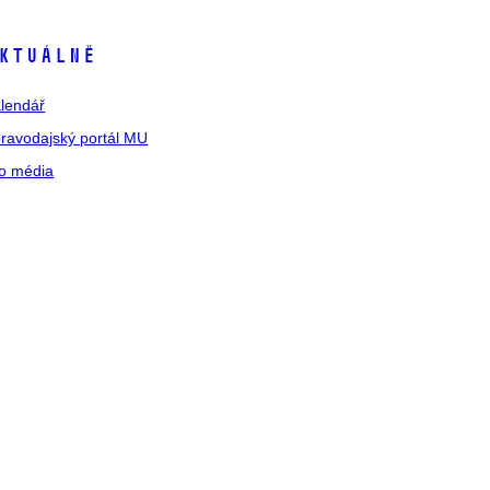
ktuálně
lendář
ravodajský portál MU
o média