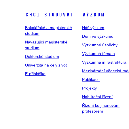
Chci studovat
Výzkum
Bakalářské a magisterské
Náš výzkum
studium
Dění ve výzkumu
Navazující magisterské
Výzkumné úspěchy
studium
Výzkumná témata
Doktorské studium
Výzkumná infrastruktura
Univerzita na celý život
Mezinárodní vědecká rad
E-přihláška
Publikace
Projekty
Habilitační řízení
Řízení ke jmenování
profesorem