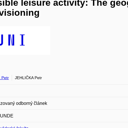
ble leisure activity: The geo
visioning
 Petr
JEHLIČKA Petr
zovaný odborný článek
KUNDE