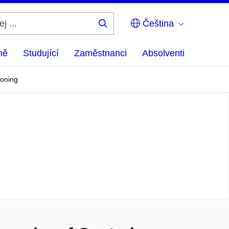
Čeština
Hledej
...
ně
Studující
Zaměstnanci
Absolventi
ioning