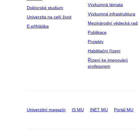
Výzkumná témata
Doktorské studium
Výzkumná infrastruktura
Univerzita na celý život
Mezinárodní vědecká rad
E-přihláška
Publikace
Projekty
Habilitační řízení
Řízení ke jmenování
profesorem
Univerzitní magazín
IS MU
INET MU
Portál MU