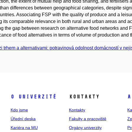
tion, the extent of mutual help and food sharing, and fertilisers 
 than differences between geographical categories, despite signi
untries. Associating FSP with the quality of produce and a leisure
g its comparable relevance in both rural and urban areas and acr
ng the gap between research on alternative food networks and FS
icance of food alternatives in terms of volume of production and 
i trhem a alternativami: potravinová odolnost domácností v neji
O univerzitě
Kontakty
A
Kdo jsme
Kontakty
Ka
Úřední deska
Fakulty a pracoviště
Zp
Kariéra na MU
Orgány univerzity
Pr