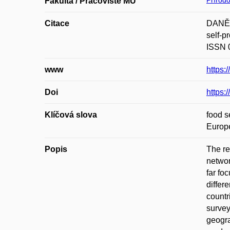
Přírod
Fakulta / Pracoviště MU
Citace
DANĚK,
self-
ISSN 0
www
https:
Doi
https:
Klíčová slova
food s
Europ
Popis
The re
networ
far fo
differ
countr
survey
geogra