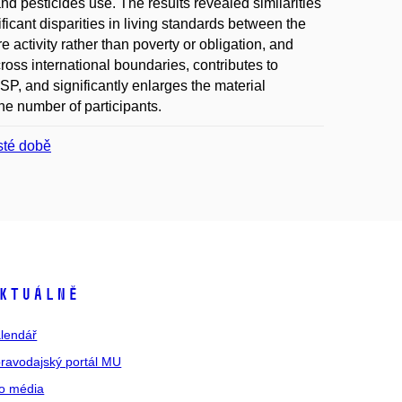
and pesticides use. The results revealed similarities
ficant disparities in living standards between the
 activity rather than poverty or obligation, and
oss international boundaries, contributes to
P, and significantly enlarges the material
the number of participants.
sté době
ktuálně
lendář
ravodajský portál MU
o média