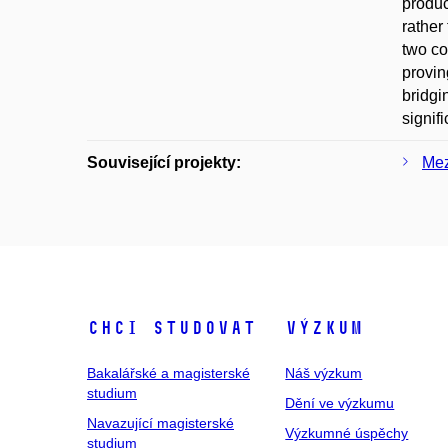
produc
rather
two co
provin
bridgi
signif
Související projekty:
Mez
Chci studovat
Výzkum
Bakalářské a magisterské
Náš výzkum
studium
Dění ve výzkumu
Navazující magisterské
Výzkumné úspěchy
studium