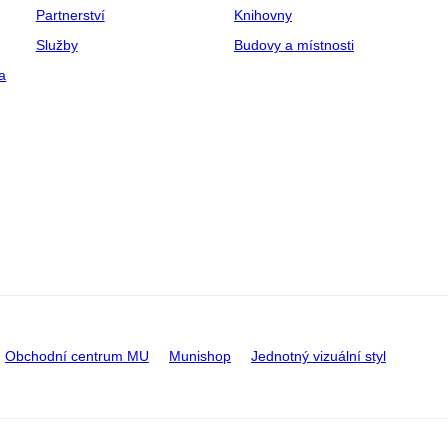
Partnerství
Knihovny
Služby
Budovy a místnosti
a
Obchodní centrum MU
Munishop
Jednotný vizuální styl