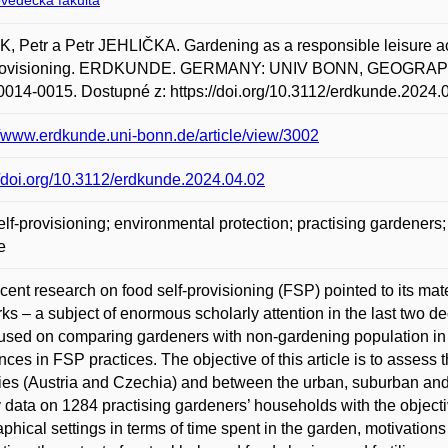
ovědecká fakulta
 Petr a Petr JEHLIČKA. Gardening as a responsible leisure ac
provisioning. ERDKUNDE. GERMANY: UNIV BONN, GEOGRAPHISCH
014-0015. Dostupné z: https://doi.org/10.3112/erdkunde.2024.
//www.erdkunde.uni-bonn.de/article/view/3002
//doi.org/10.3112/erdkunde.2024.04.02
elf-provisioning; environmental protection; practising gardeners; 
e
cent research on food self-provisioning (FSP) pointed to its materi
ks – a subject of enormous scholarly attention in the last two 
cused on comparing gardeners with non-gardening population in
ences in FSP practices. The objective of this article is to asses
ies (Austria and Czechia) and between the urban, suburban and 
 data on 1284 practising gardeners’ households with the objecti
phical settings in terms of time spent in the garden, motivation