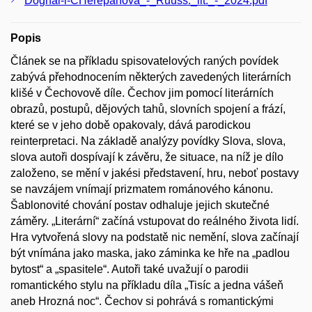
Dognal-i-CHerepanova_-_Ruuss._lit._-_2024.pdf
Popis
Článek se na příkladu spisovatelových raných povídek
zabývá přehodnocením některých zavedených literárních
klišé v Čechovově díle. Čechov jim pomocí literárních
obrazů, postupů, dějových tahů, slovních spojení a frází,
které se v jeho době opakovaly, dává parodickou
reinterpretaci. Na základě analýzy povídky Slova, slova,
slova autoři dospívají k závěru, že situace, na níž je dílo
založeno, se mění v jakési představení, hru, neboť postavy
se navzájem vnímají prizmatem románového kánonu.
Šablonovité chování postav odhaluje jejich skutečné
záměry. „Literární“ začíná vstupovat do reálného života lidí.
Hra vytvořená slovy na podstatě nic nemění, slova začínají
být vnímána jako maska, jako záminka ke hře na „padlou
bytost“ a „spasitele“. Autoři také uvažují o parodii
romantického stylu na příkladu díla „Tisíc a jedna vášeň
aneb Hrozná noc“. Čechov si pohrává s romantickými