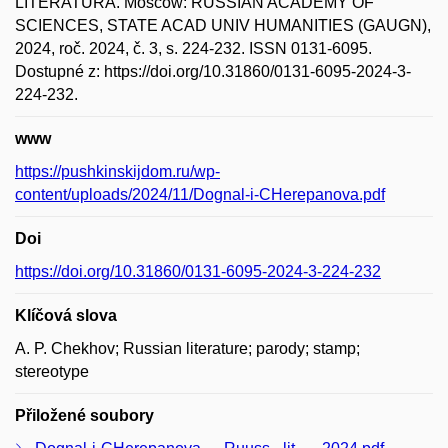
LITERATURA. Moscow: RUSSIAN ACADEMY OF
SCIENCES, STATE ACAD UNIV HUMANITIES (GAUGN),
2024, roč. 2024, č. 3, s. 224-232. ISSN 0131-6095.
Dostupné z: https://doi.org/10.31860/0131-6095-2024-3-
224-232.
www
https://pushkinskijdom.ru/wp-
content/uploads/2024/11/Dognal-i-CHerepanova.pdf
Doi
https://doi.org/10.31860/0131-6095-2024-3-224-232
Klíčová slova
A. P. Chekhov; Russian literature; parody; stamp;
stereotype
Přiložené soubory