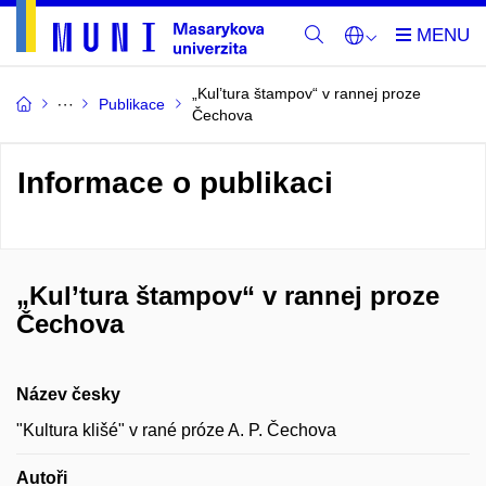
„Kul’tura štampov“ v rannej proze
Publikace
Čechova
Informace o publikaci
„Kul’tura štampov“ v rannej proze
Čechova
Název česky
"Kultura klišé" v rané próze A. P. Čechova
Autoři