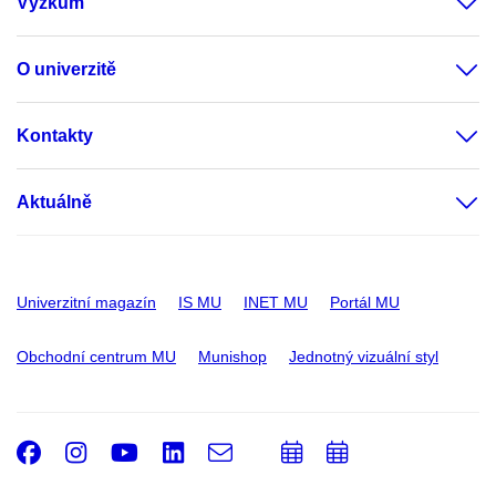
Výzkum
O univerzitě
Kontakty
Aktuálně
Univerzitní magazín
IS MU
INET MU
Portál MU
Obchodní centrum MU
Munishop
Jednotný vizuální styl
Facebook
Instagram
Youtube
LinkedIn
e-
Přidat
Přidat
Email
mail
do
do