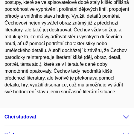
postupy, které se ve spisovatelově době staly klišé: přílišná
podrobnost ve vyprávění, prolínání dějových linií, propojení
přírody a vnitřního stavu hrdiny. Využití detailů pomáhá
Čechovovi nejen vytvářet obraz známý již z předchozí
literatury, ale také jej destruovat. Čechov vždy snižuje a
redukuje to, co má vyjadřovat sféru vysokých duševních
hnutí, ať už pomocí portrétní charakteristiky nebo
uměleckého detailu. Autoři docházejí k závěru, že Čechov
parodicky reinterpretuje literární klišé (děj, obraz, detail,
portrét, téma atd.), které se v literatuře dané doby
monotónně opakovaly. Čechov tedy neodmítá klišé
předchozí literatury, ale tvořivě je překonává pomocí
detailu, hry, využití disonance, což mu umožňuje vyjádřit
své hodnocení stavu jemu současné literární situace.
Chci studovat