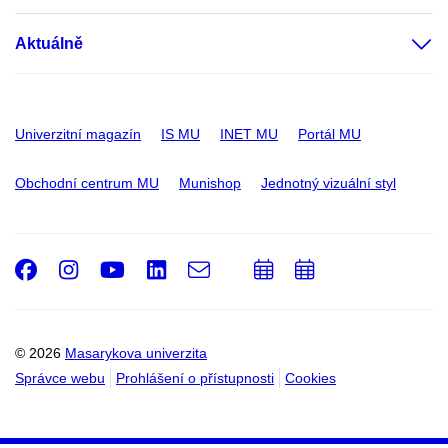
Aktuálně
Univerzitní magazín
IS MU
INET MU
Portál MU
Obchodní centrum MU
Munishop
Jednotný vizuální styl
Facebook
Instagram
Youtube
LinkedIn
e-
Přidat
Přidat
Email
mail
do
do
kalendáře
kalendáře
© 2026
Masarykova univerzita
Správce webu
Prohlášení o přístupnosti
Cookies