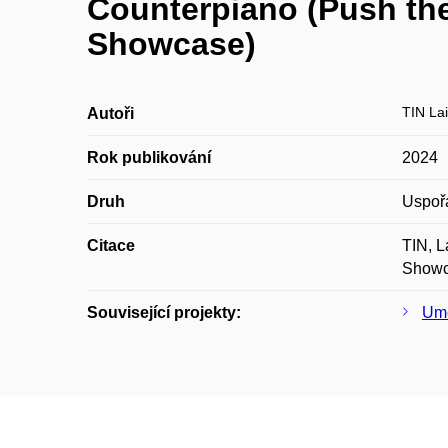
Counterpiano (Push the
Showcase)
TIN La
Autoři
Rok publikování
2024
Druh
Uspoř
Citace
TIN, L
Showc
Související projekty:
Umě