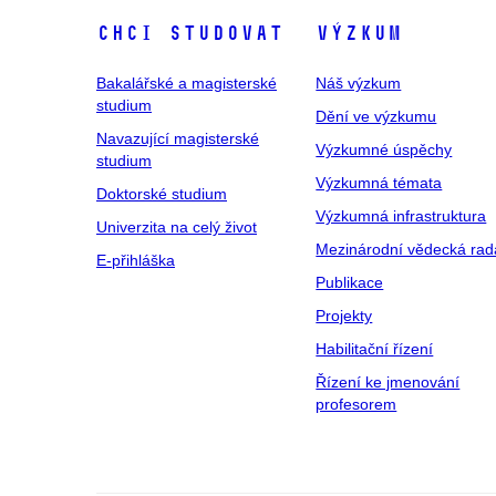
Chci studovat
Výzkum
Bakalářské a magisterské
Náš výzkum
studium
Dění ve výzkumu
Navazující magisterské
Výzkumné úspěchy
studium
Výzkumná témata
Doktorské studium
Výzkumná infrastruktura
Univerzita na celý život
Mezinárodní vědecká rad
E-přihláška
Publikace
Projekty
Habilitační řízení
Řízení ke jmenování
profesorem