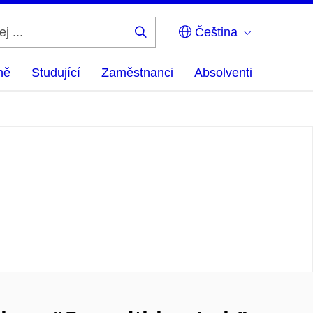
Čeština
Hledej
...
ně
Studující
Zaměstnanci
Absolventi