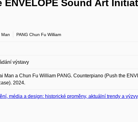
 ENVELOPE Sound Art Initiat
i Man
PANG Chun Fu William
ádání výstavy
ai Man a Chun Fu William PANG. Counterpiano (Push the ENVEL
ase). 2024.
ní, média a design: historické proměny, aktuální trendy a výzvy