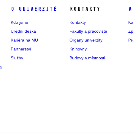
O univerzitě
Kontakty
A
Kdo jsme
Kontakty
Ka
Úřední deska
Fakulty a pracoviště
Zp
Kariéra na MU
Orgány univerzity
Pr
Partnerství
Knihovny
Služby
Budovy a místnosti
a