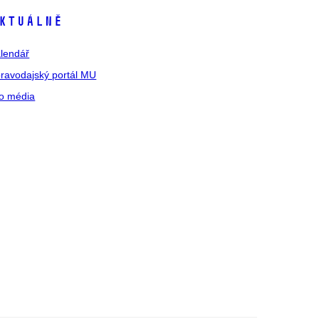
ktuálně
lendář
ravodajský portál MU
o média