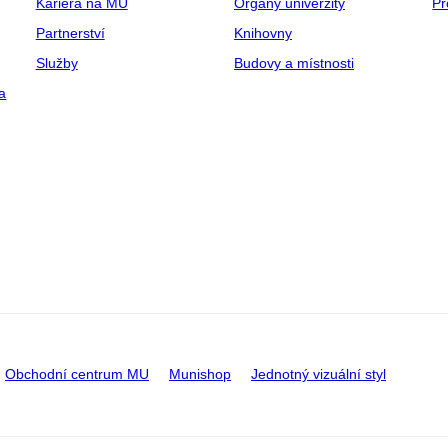
Kariéra na MU
Orgány univerzity
Pr
Partnerství
Knihovny
Služby
Budovy a místnosti
a
Obchodní centrum MU
Munishop
Jednotný vizuální styl