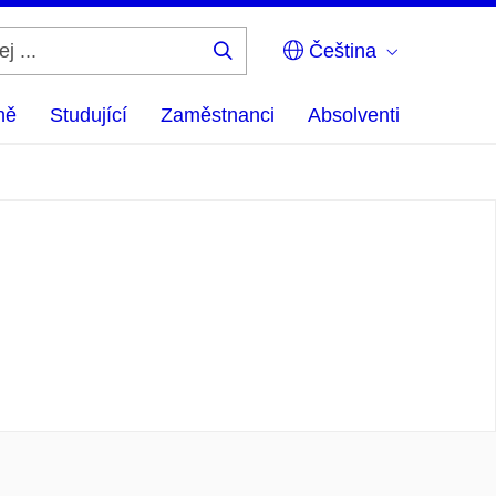
Čeština
Hledej
...
ně
Studující
Zaměstnanci
Absolventi