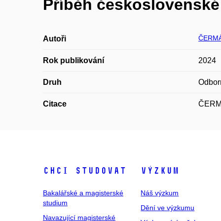
Příběh československé 
ČERMÁ
Autoři
Rok publikování
2024
Druh
Odbor
Citace
ČERMÁK
Chci studovat
Výzkum
Bakalářské a magisterské
Náš výzkum
studium
Dění ve výzkumu
Navazující magisterské