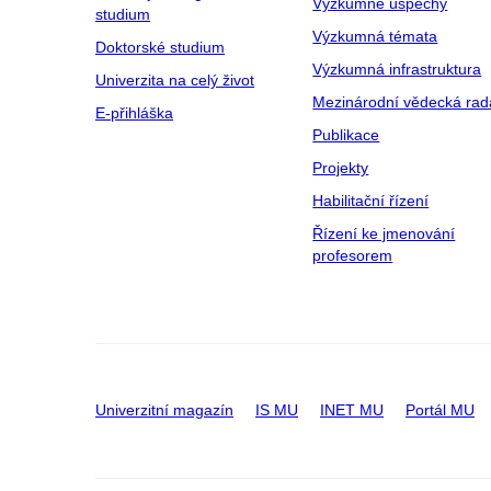
Výzkumné úspěchy
studium
Výzkumná témata
Doktorské studium
Výzkumná infrastruktura
Univerzita na celý život
Mezinárodní vědecká rad
E-přihláška
Publikace
Projekty
Habilitační řízení
Řízení ke jmenování
profesorem
Univerzitní magazín
IS MU
INET MU
Portál MU