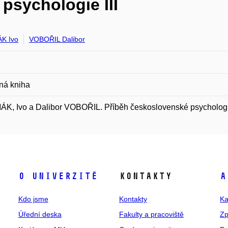
psychologie III
K Ivo
VOBOŘIL Dalibor
ná kniha
, Ivo a Dalibor VOBOŘIL. Příběh československé psychologie 
O univerzitě
Kontakty
A
Kdo jsme
Kontakty
Ka
Úřední deska
Fakulty a pracoviště
Zp