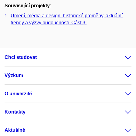
Související projekty:
Umění, média a design: historické proměny, aktuální
trendy a výzvy budoucnosti. Část 3.
Chci studovat
Výzkum
O univerzitě
Kontakty
Aktuálně