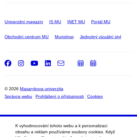
Univerzitní magazín
IS MU
INET MU
Portál MU
Obchodní centrum MU
Munishop
Jednotný vizuální styl
Facebook
Instagram
Youtube
LinkedIn
e-
Přidat
Přidat
Email
mail
do
do
kalendáře
kalendáře
© 2026
Masarykova univerzita
Správce webu
Prohlášení o přístupnosti
Cookies
K vyhodnocování tohoto webu a k personalizaci
obsahu a reklam používáme soubory cookies. Když