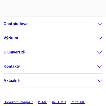
Chci studovat
Výzkum
O univerzitě
Kontakty
Aktuálně
Univerzitní magazín
IS MU
INET MU
Portál MU