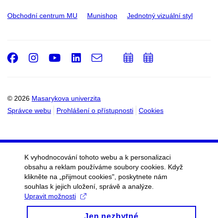
Obchodní centrum MU
Munishop
Jednotný vizuální styl
Facebook
Instagram
Youtube
LinkedIn
e-
Přidat
Přidat
Email
mail
do
do
kalendáře
kalendáře
© 2026
Masarykova univerzita
Správce webu
Prohlášení o přístupnosti
Cookies
K vyhodnocování tohoto webu a k personalizaci
obsahu a reklam používáme soubory cookies. Když
klikněte na „přijmout cookies", poskytnete nám
souhlas k jejich uložení, správě a analýze.
Upravit možnosti
Jen nezbytné