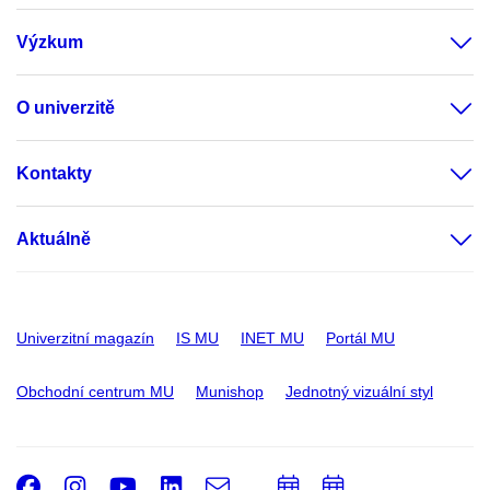
Výzkum
O univerzitě
Kontakty
Aktuálně
Univerzitní magazín
IS MU
INET MU
Portál MU
Obchodní centrum MU
Munishop
Jednotný vizuální styl
Facebook
Instagram
Youtube
LinkedIn
e-
Přidat
Přidat