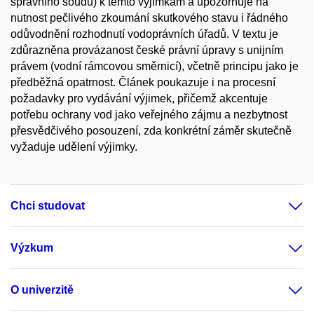
správního soudu) k těmto výjimkám a upozorňuje na
nutnost pečlivého zkoumání skutkového stavu i řádného
odůvodnění rozhodnutí vodoprávních úřadů. V textu je
zdůrazněna provázanost české právní úpravy s unijním
právem (vodní rámcovou směrnicí), včetně principu jako je
předběžná opatrnost. Článek poukazuje i na procesní
požadavky pro vydávání výjimek, přičemž akcentuje
potřebu ochrany vod jako veřejného zájmu a nezbytnost
přesvědčivého posouzení, zda konkrétní záměr skutečně
vyžaduje udělení výjimky.
Chci studovat
Výzkum
O univerzitě