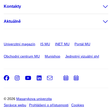
Kontakty
Aktuálně
Univerzitní magazín
IS MU
INET MU
Portál MU
Obchodní centrum MU
Munishop
Jednotný vizuální styl
Facebook
Instagram
Youtube
LinkedIn
e-
Přidat
Přidat
Email
mail
do
do
kalendáře
kalendáře
© 2026
Masarykova univerzita
Správce webu
Prohlášení o přístupnosti
Cookies