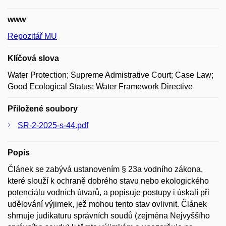
www
Repozitář MU
Klíčová slova
Water Protection; Supreme Admistrative Court; Case Law;
Good Ecological Status; Water Framework Directive
Přiložené soubory
SR-2-2025-s-44.pdf
Popis
Článek se zabývá ustanovením § 23a vodního zákona,
které slouží k ochraně dobrého stavu nebo ekologického
potenciálu vodních útvarů, a popisuje postupy i úskalí při
udělování výjimek, jež mohou tento stav ovlivnit. Článek
shrnuje judikaturu správních soudů (zejména Nejvyššího