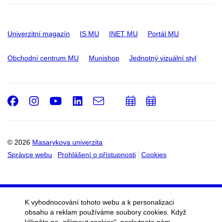
Univerzitní magazín
IS MU
INET MU
Portál MU
Obchodní centrum MU
Munishop
Jednotný vizuální styl
Facebook
Instagram
Youtube
LinkedIn
e-
Přidat
Přidat
Email
mail
do
do
kalendáře
kalendáře
© 2026
Masarykova univerzita
Správce webu
Prohlášení o přístupnosti
Cookies
K vyhodnocování tohoto webu a k personalizaci
obsahu a reklam používáme soubory cookies. Když