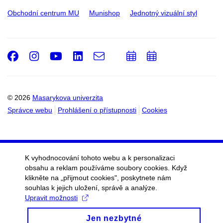
Obchodní centrum MU
Munishop
Jednotný vizuální styl
Facebook
Instagram
Youtube
LinkedIn
e-
Přidat
Přidat
Email
mail
do
do
kalendáře
kalendáře
© 2026
Masarykova univerzita
Správce webu
Prohlášení o přístupnosti
Cookies
K vyhodnocování tohoto webu a k personalizaci
obsahu a reklam používáme soubory cookies. Když
klikněte na „přijmout cookies", poskytnete nám
souhlas k jejich uložení, správě a analýze.
Upravit možnosti
Jen nezbytné