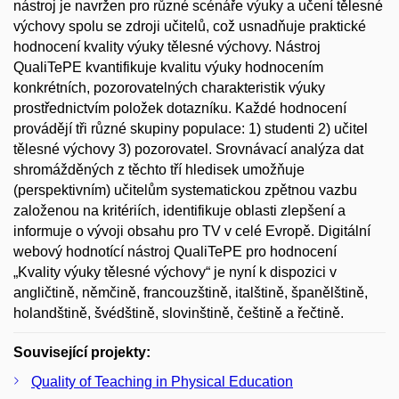
nástroj je navržen pro různé scénáře výuky a učení tělesné
výchovy spolu se zdroji učitelů, což usnadňuje praktické
hodnocení kvality výuky tělesné výchovy. Nástroj
QualiTePE kvantifikuje kvalitu výuky hodnocením
konkrétních, pozorovatelných charakteristik výuky
prostřednictvím položek dotazníku. Každé hodnocení
provádějí tři různé skupiny populace: 1) studenti 2) učitel
tělesné výchovy 3) pozorovatel. Srovnávací analýza dat
shromážděných z těchto tří hledisek umožňuje
(perspektivním) učitelům systematickou zpětnou vazbu
založenou na kritériích, identifikuje oblasti zlepšení a
informuje o vývoji obsahu pro TV v celé Evropě. Digitální
webový hodnotící nástroj QualiTePE pro hodnocení
„Kvality výuky tělesné výchovy“ je nyní k dispozici v
angličtině, němčině, francouzštině, italštině, španělštině,
holandštině, švédštině, slovinštině, češtině a řečtině.
Související projekty:
Quality of Teaching in Physical Education