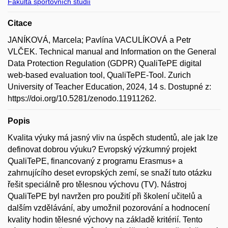
Fakulta sportovních studií
Citace
JANÍKOVÁ, Marcela; Pavlína VACULÍKOVÁ a Petr
VLČEK. Technical manual and Information on the General
Data Protection Regulation (GDPR) QualiTePE digital
web-based evaluation tool, QualiTePE-Tool. Zurich
University of Teacher Education, 2024, 14 s. Dostupné z:
https://doi.org/10.5281/zenodo.11911262.
Popis
Kvalita výuky má jasný vliv na úspěch studentů, ale jak lze
definovat dobrou výuku? Evropský výzkumný projekt
QualiTePE, financovaný z programu Erasmus+ a
zahrnujícího deset evropských zemí, se snaží tuto otázku
řešit speciálně pro tělesnou výchovu (TV). Nástroj
QualiTePE byl navržen pro použití při školení učitelů a
dalším vzdělávání, aby umožnil pozorování a hodnocení
kvality hodin tělesné výchovy na základě kritérií. Tento