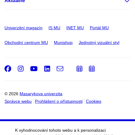
Aktuálně
Univerzitní magazín
IS MU
INET MU
Portál MU
Obchodní centrum MU
Munishop
Jednotný vizuální styl
Facebook
Instagram
Youtube
LinkedIn
e-
Přidat
Přidat
Email
mail
do
do
kalendáře
kalendáře
© 2026
Masarykova univerzita
Správce webu
Prohlášení o přístupnosti
Cookies
K vyhodnocování tohoto webu a k personalizaci