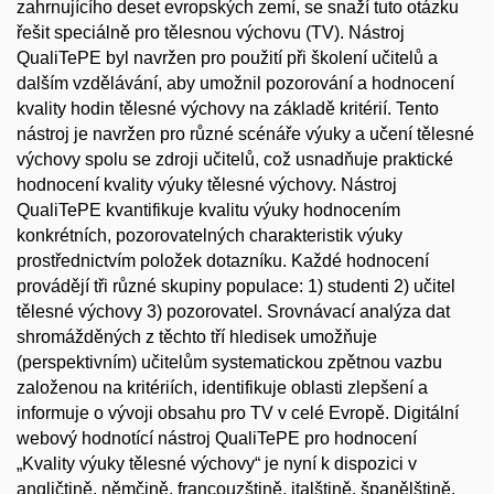
zahrnujícího deset evropských zemí, se snaží tuto otázku
řešit speciálně pro tělesnou výchovu (TV). Nástroj
QualiTePE byl navržen pro použití při školení učitelů a
dalším vzdělávání, aby umožnil pozorování a hodnocení
kvality hodin tělesné výchovy na základě kritérií. Tento
nástroj je navržen pro různé scénáře výuky a učení tělesné
výchovy spolu se zdroji učitelů, což usnadňuje praktické
hodnocení kvality výuky tělesné výchovy. Nástroj
QualiTePE kvantifikuje kvalitu výuky hodnocením
konkrétních, pozorovatelných charakteristik výuky
prostřednictvím položek dotazníku. Každé hodnocení
provádějí tři různé skupiny populace: 1) studenti 2) učitel
tělesné výchovy 3) pozorovatel. Srovnávací analýza dat
shromážděných z těchto tří hledisek umožňuje
(perspektivním) učitelům systematickou zpětnou vazbu
založenou na kritériích, identifikuje oblasti zlepšení a
informuje o vývoji obsahu pro TV v celé Evropě. Digitální
webový hodnotící nástroj QualiTePE pro hodnocení
„Kvality výuky tělesné výchovy“ je nyní k dispozici v
angličtině, němčině, francouzštině, italštině, španělštině,