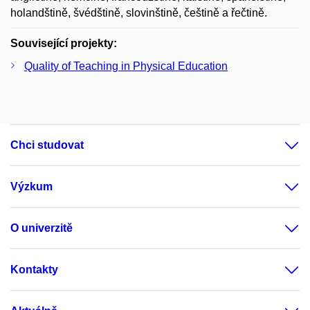
holandštině, švédštině, slovinštině, češtině a řečtině.
Související projekty:
Quality of Teaching in Physical Education
Chci studovat
Výzkum
O univerzitě
Kontakty