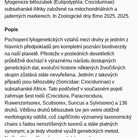
fylogeneze bělozubek (Eulipotyphla: Crocidurinae)
subsaharské Afriky založené na mitochondriálních a
jaderných markerech. In Zoologické dny Brno 2025. 2025.
Popis
Pochopení fylogenetických vztahů mezi druhy je jedním z
hlavních předpokladů pro kompletní poznání biodiverzity
na naší planetě. Přestože v posledních desetiletích
průběžně dochází k výraznému nárůstu dostupných
genetických dat, evoluční historie některých živočišných
skupin zůstává stále nevyřešena. Jedním z takových
případů jsou bělozubky (Soricidae: Crocidurinae) v
subsaharské Africe. Tato podčeleď v současném pojetí
zahrnuje šest rodů (Crocidura, Paracrocidura,
Ruwenzorisorex, Scutisorex, Suncus a Sylvisorex) a 136
druhů. Většinu druhů bělozubek lze jen velmi obtížně
morfologicky odlišit, což zapříčinilo významný taxonomický
chaos s řadou nerozlišených taxonů a stále platných
synonym; a je tedy vhodné využít genetických metod.