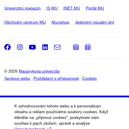
Univerzitní magazín
IS MU
INET MU
Portál MU
Obchodní centrum MU
Munishop
Jednotný vizuální styl
Facebook
Instagram
Youtube
LinkedIn
e-
Přidat
Přidat
Email
mail
do
do
kalendáře
kalendáře
© 2026
Masarykova univerzita
Správce webu
Prohlášení o přístupnosti
Cookies
K vyhodnocování tohoto webu a k personalizaci
obsahu a reklam používáme soubory cookies. Když
klikněte na „přijmout cookies", poskytnete nám
souhlas k jejich uložení, správě a analýze.