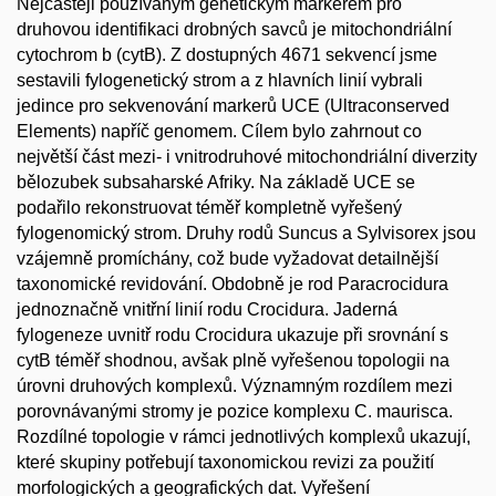
Nejčastěji používaným genetickým markerem pro
druhovou identifikaci drobných savců je mitochondriální
cytochrom b (cytB). Z dostupných 4671 sekvencí jsme
sestavili fylogenetický strom a z hlavních linií vybrali
jedince pro sekvenování markerů UCE (Ultraconserved
Elements) napříč genomem. Cílem bylo zahrnout co
největší část mezi- i vnitrodruhové mitochondriální diverzity
bělozubek subsaharské Afriky. Na základě UCE se
podařilo rekonstruovat téměř kompletně vyřešený
fylogenomický strom. Druhy rodů Suncus a Sylvisorex jsou
vzájemně promíchány, což bude vyžadovat detailnější
taxonomické revidování. Obdobně je rod Paracrocidura
jednoznačně vnitřní linií rodu Crocidura. Jaderná
fylogeneze uvnitř rodu Crocidura ukazuje při srovnání s
cytB téměř shodnou, avšak plně vyřešenou topologii na
úrovni druhových komplexů. Významným rozdílem mezi
porovnávanými stromy je pozice komplexu C. maurisca.
Rozdílné topologie v rámci jednotlivých komplexů ukazují,
které skupiny potřebují taxonomickou revizi za použití
morfologických a geografických dat. Vyřešení