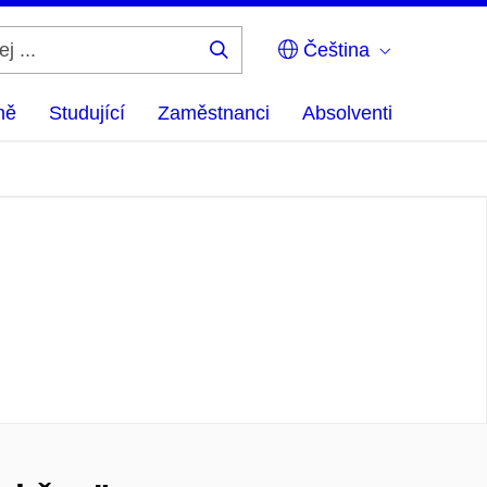
Čeština
Hledej
...
ně
Studující
Zaměstnanci
Absolventi