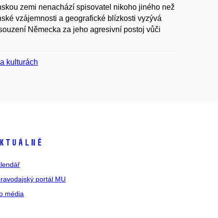
nskou zemi nenachází spisovatel nikoho jiného než
ké vzájemnosti a geografické blízkosti vyzývá
souzení Německa za jeho agresivní postoj vůči
 a kulturách
ktuálně
lendář
ravodajský portál MU
o média