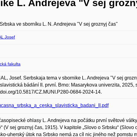
ke L. Andrejeva "V sej grozn
rbska ve sborníku L. N. Andrejeva "V sej groznyj čas"
L Josef
ická fakulta
, Josef. Serbskaja tema v sbornike L. Andrejeva "V sej grozny
slavistická bádání II. první. Brno: Masarykova univerzita, 2025
//doi.org/10.5817/CZ.MUNI.P280-0684-2024-14.
casna_srbska_a_ceska_slavisticka_badani_II.pdf
časopisecké ohlasy L. Andrejeva na počátku první světové války
“ (V sej groznyj čas, 1915). V kapitole „Slovo o Srbsku“ (Slovo 
ko-uherský útok na Srbsko nemá za cíl nic jiného než pomstu 