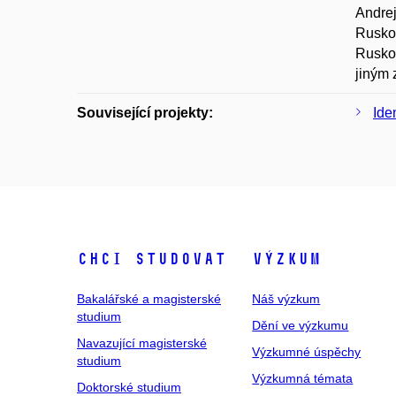
Andrej
Rusko,
Rusko 
jiným 
Související projekty:
Ide
Chci studovat
Výzkum
Bakalářské a magisterské
Náš výzkum
studium
Dění ve výzkumu
Navazující magisterské
Výzkumné úspěchy
studium
Výzkumná témata
Doktorské studium