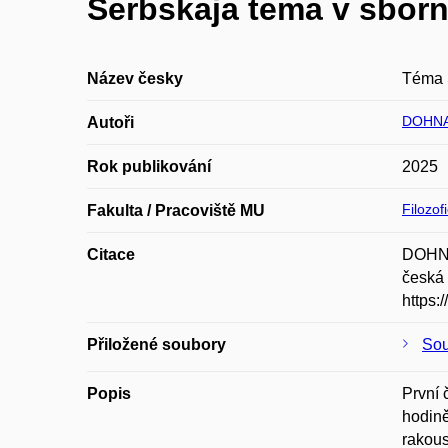
Serbskaja tema v sborni
Název česky
Téma S
DOHNA
Autoři
Rok publikování
2025
Filozof
Fakulta / Pracoviště MU
Citace
DOHNAL
česká 
https:
Přiložené soubory
Sou
Popis
První 
hodině
rakous