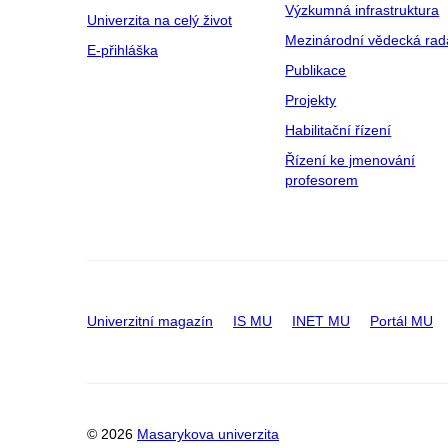
Výzkumná infrastruktura
Univerzita na celý život
Mezinárodní vědecká rad
E-přihláška
Publikace
Projekty
Habilitační řízení
Řízení ke jmenování
profesorem
Univerzitní magazín
IS MU
INET MU
Portál MU
© 2026
Masarykova univerzita