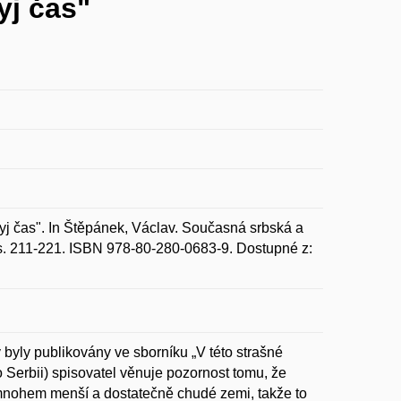
yj čas"
j čas". In Štěpánek, Václav. Současná srbská a
, s. 211-221. ISBN 978-80-280-0683-9. Dostupné z:
 byly publikovány ve sborníku „V této strašné
o Serbii) spisovatel věnuje pozornost tomu, že
mnohem menší a dostatečně chudé zemi, takže to