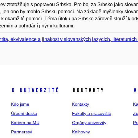
ev ztotožňuje s popravou Srbska. Pro boj za Srbsko jako slova
 jen ono by mohlo Srbsku pomoci. Na základě myšlenky slovans
k okamžité pomoci. Téma útoku na Srbsko zároveň slouží k od
zemím a pohrdání jinými kulturami.
ntita, ekvivalence a jinakost v slovanských jazycích, literaturách
O univerzitě
Kontakty
A
Kdo jsme
Kontakty
Ka
Úřední deska
Fakulty a pracoviště
Zp
Kariéra na MU
Orgány univerzity
Pr
Partnerství
Knihovny