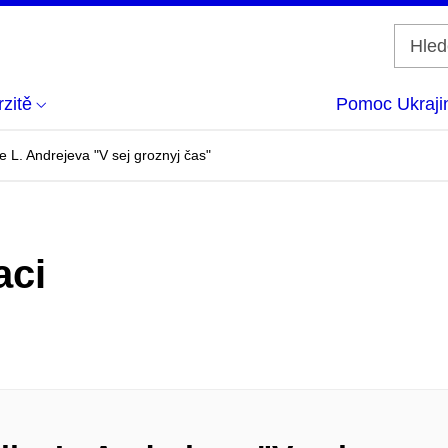
zitě
Pomoc Ukraji
 L. Andrejeva "V sej groznyj čas"
aci