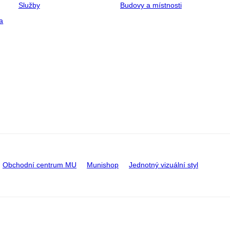
Služby
Budovy a místnosti
a
Obchodní centrum MU
Munishop
Jednotný vizuální styl