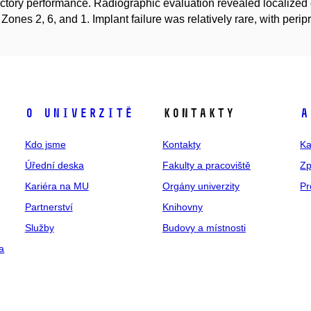
actory performance. Radiographic evaluation revealed localized
Zones 2, 6, and 1. Implant failure was relatively rare, with per
O univerzitě
Kontakty
A
Kdo jsme
Kontakty
Ka
Úřední deska
Fakulty a pracoviště
Zp
Kariéra na MU
Orgány univerzity
Pr
Partnerství
Knihovny
Služby
Budovy a místnosti
a