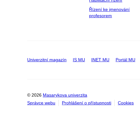
Habilitační řízení
Řízení ke jmenování
profesorem
Univerzitní magazín
IS MU
INET MU
Portál MU
© 2026
Masarykova univerzita
Správce webu
Prohlášení o přístupnosti
Cookies