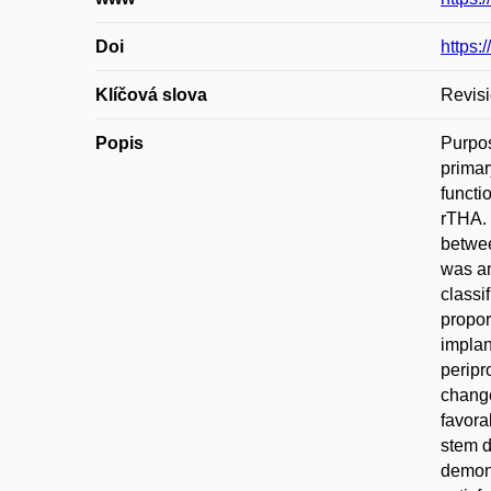
Doi
https:
Klíčová slova
Revisi
Popis
Purpos
primar
functi
rTHA. 
betwee
was an
classi
propor
implan
peripr
change
favora
stem d
demons