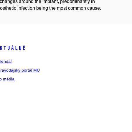
 changes around the implant, predominantly in
iprosthetic infection being the most common cause.
ktuálně
lendář
ravodajský portál MU
o média