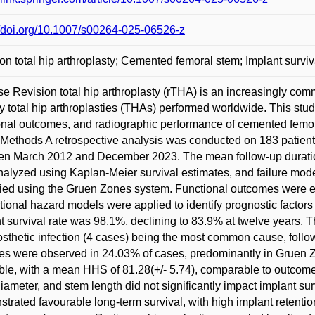
//doi.org/10.1007/s00264-025-06526-z
on total hip arthroplasty; Cemented femoral stem; Implant survi
e Revision total hip arthroplasty (rTHA) is an increasingly co
y total hip arthroplasties (THAs) performed worldwide. This stud
onal outcomes, and radiographic performance of cemented femor
Methods A retrospective analysis was conducted on 183 patie
n March 2012 and December 2023. The mean follow-up duration
alyzed using Kaplan-Meier survival estimates, and failure m
fied using the Gruen Zones system. Functional outcomes were e
tional hazard models were applied to identify prognostic factors 
t survival rate was 98.1%, declining to 83.9% at twelve years. T
osthetic infection (4 cases) being the most common cause, foll
s were observed in 24.03% of cases, predominantly in Gruen Z
ble, with a mean HHS of 81.28(+/- 5.74), comparable to outcome
iameter, and stem length did not significantly impact implant 
trated favourable long-term survival, with high implant retentio