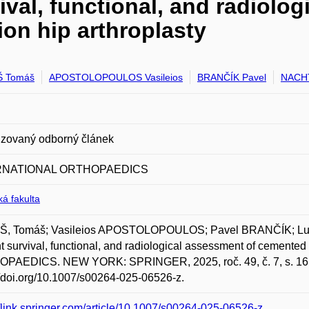
val, functional, and radiolo
ion hip arthroplasty
 Tomáš
APOSTOLOPOULOS Vasileios
BRANČÍK Pavel
NACH
zovaný odborný článek
RNATIONAL ORTHOPAEDICS
á fakulta
, Tomáš; Vasileios APOSTOLOPOULOS; Pavel BRANČÍK; Lu
t survival, functional, and radiological assessment of cemente
PAEDICS. NEW YORK: SPRINGER, 2025, roč. 49, č. 7, s. 161
//doi.org/10.1007/s00264-025-06526-z.
//link.springer.com/article/10.1007/s00264-025-06526-z