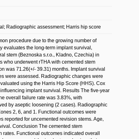
val; Radiographic assessment; Harris hip score
mmon procedure due to the growing number of
y evaluates the long-term implant survival,
al stem (Beznoska s.r.o., Kladno, Czechia) in
nts who underwent rTHA with cemented stem
 was 71.26(+/- 39.31) months. Implant survival
odes were assessed. Radiographic changes were
valuated using the Harris Hip Score (HHS). Cox
influencing implant survival. Results The five-year
he overall failure rate was 3.83%, with
owed by aseptic loosening (2 cases). Radiographic
ones 2, 6, and 1. Functional outcomes were
s reported for uncemented revision stems. Age,
survival. Conclusion The cemented stem
n rates. Functional outcomes indicated overall