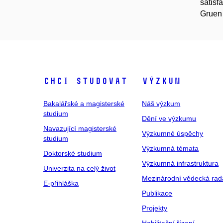
satisf
Gruen 
Chci studovat
Výzkum
Bakalářské a magisterské
Náš výzkum
studium
Dění ve výzkumu
Navazující magisterské
Výzkumné úspěchy
studium
Výzkumná témata
Doktorské studium
Výzkumná infrastruktura
Univerzita na celý život
Mezinárodní vědecká rad
E-přihláška
Publikace
Projekty