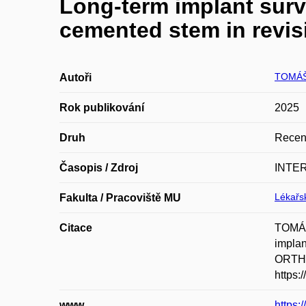
Long-term implant survi
cemented stem in revis
TOMÁŠ
Autoři
Rok publikování
2025
Druh
Recen
Časopis / Zdroj
INTE
Lékařsk
Fakulta / Pracoviště MU
Citace
TOMÁŠ
implan
ORTHO
https:
www
https: