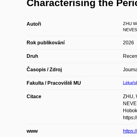
Characterising the Per
ZHU W
Autoři
NEVES 
Rok publikování
2026
Druh
Recen
Časopis / Zdroj
Journa
Lékařsk
Fakulta / Pracoviště MU
Citace
ZHU, 
NEVES.
Hoboke
https:
www
https: