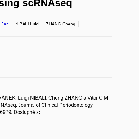
 Using scRNAseq
 Jan
NIBALI Luigi
ZHANG Cheng
ÁNEK; Luigi NIBALI; Cheng ZHANG a Vitor C M
Aseq. Journal of Clinical Periodontology.
-6979. Dostupné z: