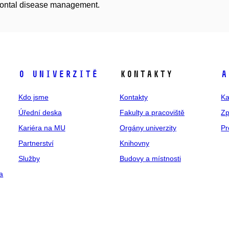
dontal disease management.
O univerzitě
Kontakty
A
Kdo jsme
Kontakty
Ka
Úřední deska
Fakulty a pracoviště
Zp
Kariéra na MU
Orgány univerzity
Pr
Partnerství
Knihovny
Služby
Budovy a místnosti
a