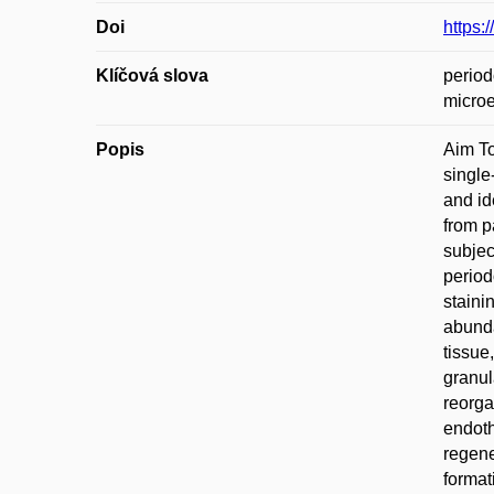
Doi
https:
Klíčová slova
period
micro
Popis
Aim To
single
and id
from p
subjec
period
staini
abunda
tissue
granul
reorga
endoth
regene
format