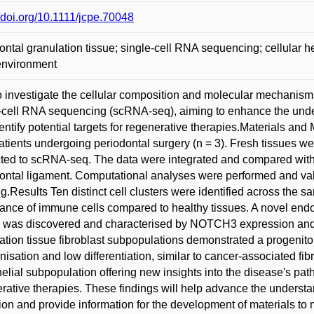
//doi.org/10.1111/jcpe.70048
ontal granulation tissue; single-cell RNA sequencing; cellular h
environment
 investigate the cellular composition and molecular mechanisms
-cell RNA sequencing (scRNA-seq), aiming to enhance the unde
entify potential targets for regenerative therapies.Materials an
atients undergoing periodontal surgery (n = 3). Fresh tissues w
ted to scRNA-seq. The data were integrated and compared with 
ontal ligament. Computational analyses were performed and v
ng.Results Ten distinct cell clusters were identified across the 
nce of immune cells compared to healthy tissues. A novel endoth
, was discovered and characterised by NOTCH3 expression and i
ation tissue fibroblast subpopulations demonstrated a progenitor-
nisation and low differentiation, similar to cancer-associated fi
elial subpopulation offering new insights into the disease's pat
rative therapies. These findings will help advance the understa
ion and provide information for the development of materials to 