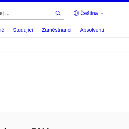
Čeština
Hledej
...
ně
Studující
Zaměstnanci
Absolventi