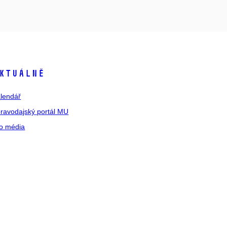
ktuálně
lendář
ravodajský portál MU
o média