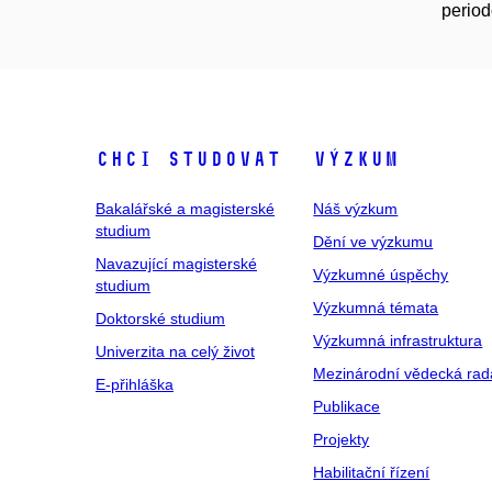
perio
Chci studovat
Výzkum
Bakalářské a magisterské
Náš výzkum
studium
Dění ve výzkumu
Navazující magisterské
Výzkumné úspěchy
studium
Výzkumná témata
Doktorské studium
Výzkumná infrastruktura
Univerzita na celý život
Mezinárodní vědecká rad
E-přihláška
Publikace
Projekty
Habilitační řízení