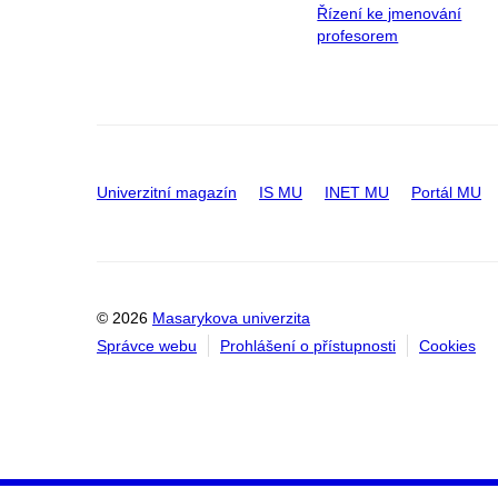
Řízení ke jmenování
profesorem
Univerzitní magazín
IS MU
INET MU
Portál MU
© 2026
Masarykova univerzita
Správce webu
Prohlášení o přístupnosti
Cookies