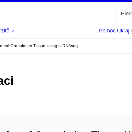
zitě
Pomoc Ukraji
dontal Granulation Tissue Using scRNAseq
aci