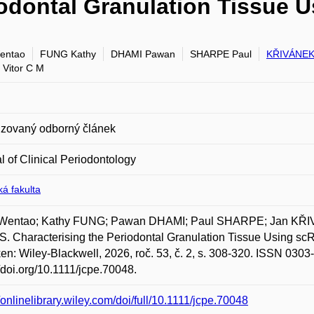
iodontal Granulation Tissue
entao
FUNG Kathy
DHAMI Pawan
SHARPE Paul
KŘIVÁNEK
Vitor C M
zovaný odborný článek
l of Clinical Periodontology
á fakulta
Wentao; Kathy FUNG; Pawan DHAMI; Paul SHARPE; Jan KŘIV
 Characterising the Periodontal Granulation Tissue Using scRN
n: Wiley-Blackwell, 2026, roč. 53, č. 2, s. 308-320. ISSN 0303
//doi.org/10.1111/jcpe.70048.
//onlinelibrary.wiley.com/doi/full/10.1111/jcpe.70048