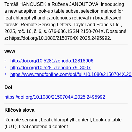
Tomáš HANOUSEK a Růžena JANOUTOVÁ. Introducing
a new adaptive look-up table subset selection method for
leaf chlorophyll and carotenoids retrieval in broadleaved
forests. Remote Sensing Letters. Taylor and Francis Ltd.,
2025, roč. 16, č. 6, s. 676-686. ISSN 2150-704X. Dostupné
z: https://doi.org/10.1080/2150704X.2025.2495992.
www
http://doi.org/10.5281/zenodo.12818906
http://doi.org/10.5281/zenodo.7913007
https://www.tandfonline.com/doi/full/10.1080/2150704X.
Doi
https://doi.org/10.1080/2150704X.2025.2495992
Klíčová slova
Remote sensing; Leaf chlorophyll content; Look-up table
(LUT); Leaf carotenoid content