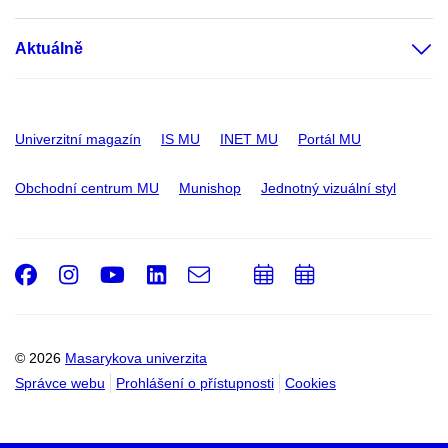
Aktuálně
Univerzitní magazín
IS MU
INET MU
Portál MU
Obchodní centrum MU
Munishop
Jednotný vizuální styl
Facebook
Instagram
Youtube
LinkedIn
e-
Přidat
Přidat
Email
mail
do
do
kalendáře
kalendáře
© 2026
Masarykova univerzita
Správce webu
Prohlášení o přístupnosti
Cookies