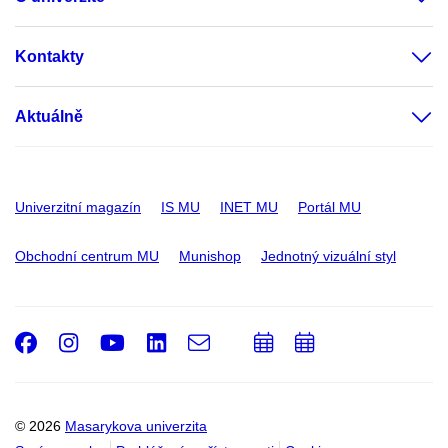
Kontakty
Aktuálně
Univerzitní magazín
IS MU
INET MU
Portál MU
Obchodní centrum MU
Munishop
Jednotný vizuální styl
Facebook
Instagram
Youtube
LinkedIn
e-
Přidat
Přidat
Email
mail
do
do
kalendáře
kalendáře
© 2026
Masarykova univerzita