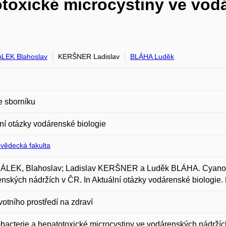
toxické microcystiny ve vod
LEK Blahoslav
KERŠNER Ladislav
BLÁHA Luděk
e sborníku
ní otázky vodárenské biologie
ovědecká fakulta
LEK, Blahoslav; Ladislav KERŠNER a Luděk BLÁHA. Cyanobact
nských nádržích v ČR. In Aktuální otázky vodárenské biologie
ivotního prostředí na zdraví
acterie a hepatotoxické microcystiny ve vodárenských nádrží