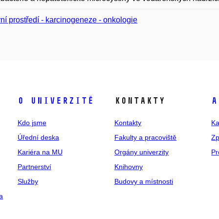
ní prostředí - karcinogeneze - onkologie
O univerzitě
Kontakty
A
Kdo jsme
Kontakty
Ka
Úřední deska
Fakulty a pracoviště
Zp
Kariéra na MU
Orgány univerzity
Pr
Partnerství
Knihovny
Služby
Budovy a místnosti
a