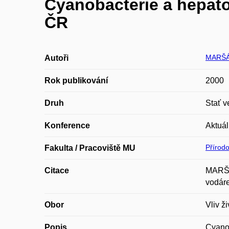
Cyanobacterie a hepato
ČR
MARŠÁ
Autoři
Rok publikování
2000
Druh
Stať v
Konference
Aktuál
Přírod
Fakulta / Pracoviště MU
Citace
MARŠÁ
vodáre
Obor
Vliv ž
Popis
Cyanob