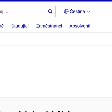
Čeština
Hledej
...
ně
Studující
Zaměstnanci
Absolventi