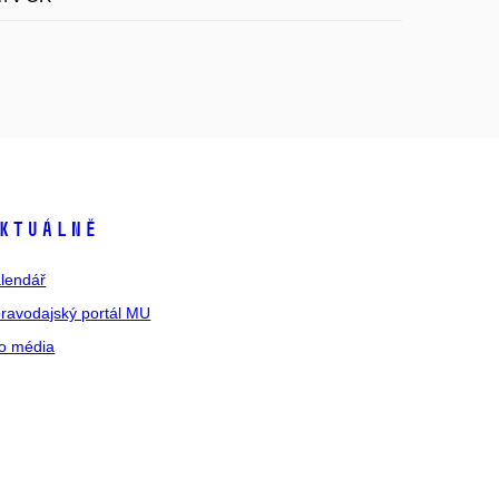
ktuálně
lendář
ravodajský portál MU
o média