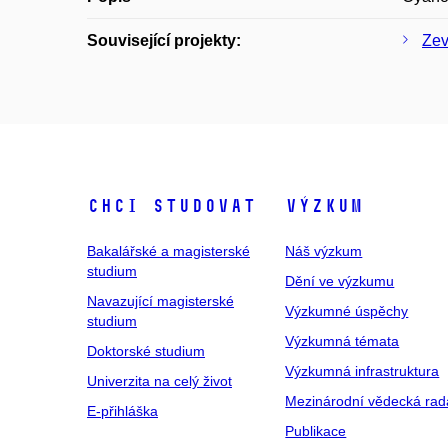
Související projekty:
Zev
Chci studovat
Výzkum
Bakalářské a magisterské
Náš výzkum
studium
Dění ve výzkumu
Navazující magisterské
Výzkumné úspěchy
studium
Výzkumná témata
Doktorské studium
Výzkumná infrastruktura
Univerzita na celý život
Mezinárodní vědecká rad
E-přihláška
Publikace