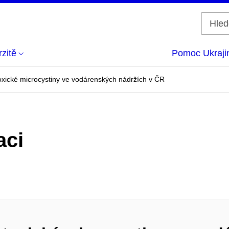
zitě
Pomoc Ukraji
xické microcystiny ve vodárenských nádržích v ČR
aci