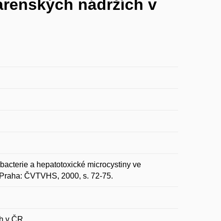
árenských nádržích v
erie a hepatotoxické microcystiny ve
. Praha: ČVTVHS, 2000, s. 72-75.
ch v ČR