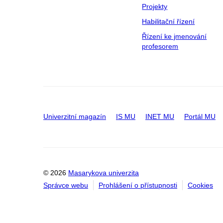
Projekty
Habilitační řízení
Řízení ke jmenování
profesorem
Univerzitní magazín
IS MU
INET MU
Portál MU
© 2026
Masarykova univerzita
Správce webu
Prohlášení o přístupnosti
Cookies