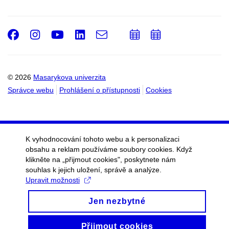
Facebook
Instagram
Youtube
LinkedIn
e-
Přidat
Přidat
Email
mail
do
do
kalendáře
kalendáře
© 2026
Masarykova univerzita
Správce webu
Prohlášení o přístupnosti
Cookies
K vyhodnocování tohoto webu a k personalizaci
obsahu a reklam používáme soubory cookies. Když
klikněte na „přijmout cookies", poskytnete nám
souhlas k jejich uložení, správě a analýze.
Upravit možnosti
Jen nezbytné
Přijmout cookies