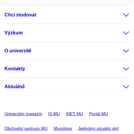
Chci studovat
Výzkum
O univerzitě
Kontakty
Aktuálně
Univerzitní magazín
IS MU
INET MU
Portál MU
Obchodní centrum MU
Munishop
Jednotný vizuální styl