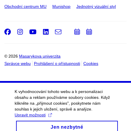
Obchodní centrum MU
Munishop
Jednotný vizuální styl
Facebook
Instagram
Youtube
LinkedIn
e-
Přidat
Přidat
Email
mail
do
do
kalendáře
kalendáře
© 2026
Masarykova univerzita
Správce webu
Prohlášení o přístupnosti
Cookies
K vyhodnocování tohoto webu a k personalizaci
obsahu a reklam používáme soubory cookies. Když
klikněte na „přijmout cookies", poskytnete nám
souhlas k jejich uložení, správě a analýze.
Upravit možnosti
Jen nezbytné