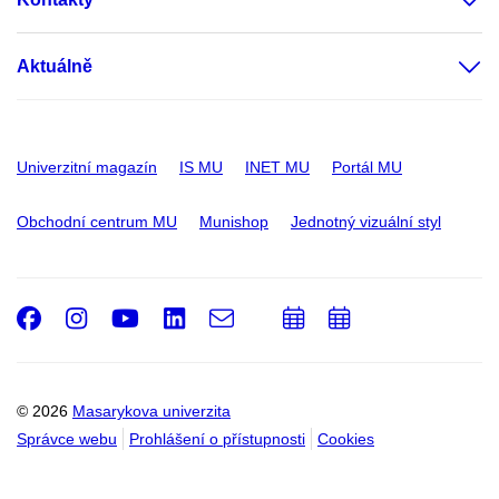
Aktuálně
Univerzitní magazín
IS MU
INET MU
Portál MU
Obchodní centrum MU
Munishop
Jednotný vizuální styl
Facebook
Instagram
Youtube
LinkedIn
e-
Přidat
Přidat
Email
mail
do
do
kalendáře
kalendáře
© 2026
Masarykova univerzita
Správce webu
Prohlášení o přístupnosti
Cookies