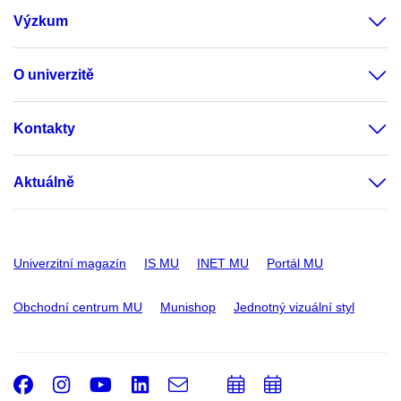
Výzkum
O univerzitě
Kontakty
Aktuálně
Univerzitní magazín
IS MU
INET MU
Portál MU
Obchodní centrum MU
Munishop
Jednotný vizuální styl
Facebook
Instagram
Youtube
LinkedIn
e-
Přidat
Přidat
Email