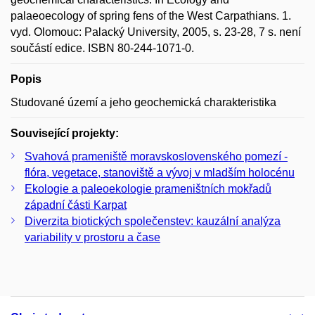
palaeoecology of spring fens of the West Carpathians. 1.
vyd. Olomouc: Palacký University, 2005, s. 23-28, 7 s. není
součástí edice. ISBN 80-244-1071-0.
Popis
Studované území a jeho geochemická charakteristika
Související projekty:
Svahová prameniště moravskoslovenského pomezí -
flóra, vegetace, stanoviště a vývoj v mladším holocénu
Ekologie a paleoekologie prameništních mokřadů
západní části Karpat
Diverzita biotických společenstev: kauzální analýza
variability v prostoru a čase