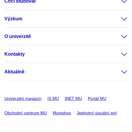
Chci studovat
Výzkum
O univerzitě
Kontakty
Aktuálně
Univerzitní magazín
IS MU
INET MU
Portál MU
Obchodní centrum MU
Munishop
Jednotný vizuální styl