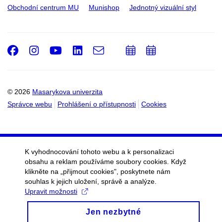
Obchodní centrum MU
Munishop
Jednotný vizuální styl
Facebook
Instagram
Youtube
LinkedIn
e-
Přidat
Přidat
Email
mail
do
do
kalendáře
kalendáře
© 2026
Masarykova univerzita
Správce webu
Prohlášení o přístupnosti
Cookies
K vyhodnocování tohoto webu a k personalizaci
obsahu a reklam používáme soubory cookies. Když
klikněte na „přijmout cookies", poskytnete nám
souhlas k jejich uložení, správě a analýze.
Upravit možnosti
Jen nezbytné