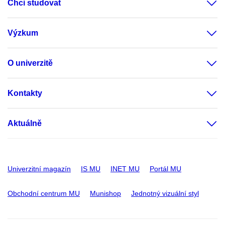
Chci studovat
Výzkum
O univerzitě
Kontakty
Aktuálně
Univerzitní magazín
IS MU
INET MU
Portál MU
Obchodní centrum MU
Munishop
Jednotný vizuální styl