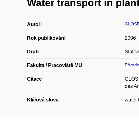
Water transport in plan
GLOSE
Autoři
Rok publikování
2006
Druh
Stať v
Přírod
Fakulta / Pracoviště MU
Citace
GLOSER
des Ar
Klíčová slova
water 