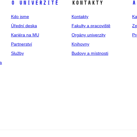
O univerzitě
Kontakty
A
Kdo jsme
Kontakty
Ka
Úřední deska
Fakulty a pracoviště
Zp
Kariéra na MU
Orgány univerzity
Pr
Partnerství
Knihovny
Služby
Budovy a místnosti
a