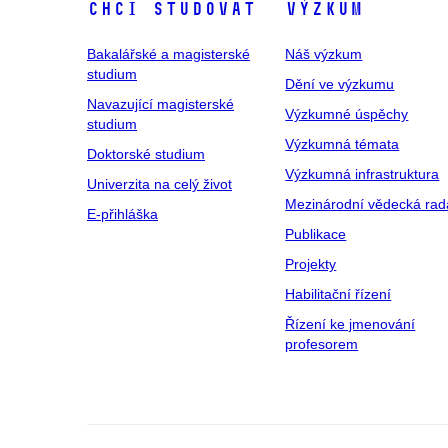
Chci studovat
Výzkum
Bakalářské a magisterské
Náš výzkum
studium
Dění ve výzkumu
Navazující magisterské
Výzkumné úspěchy
studium
Výzkumná témata
Doktorské studium
Výzkumná infrastruktura
Univerzita na celý život
Mezinárodní vědecká rad
E-přihláška
Publikace
Projekty
Habilitační řízení
Řízení ke jmenování
profesorem