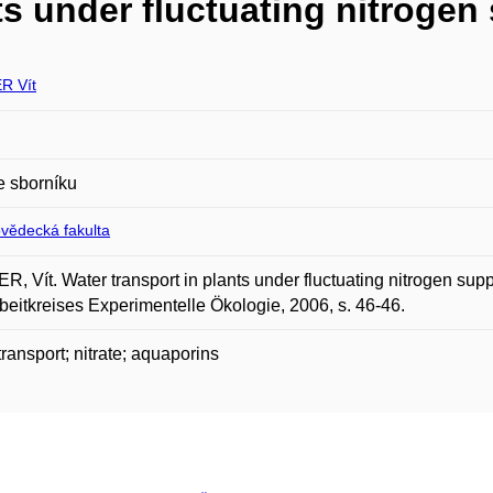
ts under fluctuating nitrogen
R Vít
e sborníku
ovědecká fakulta
, Vít. Water transport in plants under fluctuating nitrogen su
beitkreises Experimentelle Ökologie, 2006, s. 46-46.
transport; nitrate; aquaporins