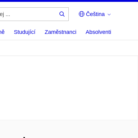
Čeština
Hledej
...
ně
Studující
Zaměstnanci
Absolventi