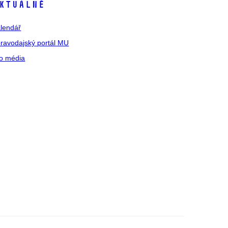
ktuálně
lendář
ravodajský portál MU
o média