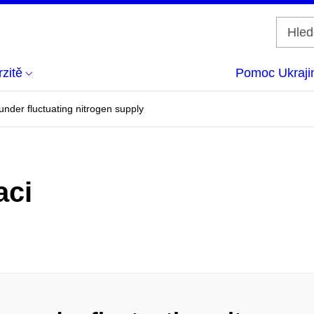
zitě
Pomoc Ukraji
 under fluctuating nitrogen supply
aci