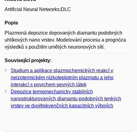
Artificial Neural Networks;DLC
Popis
Plazmoná depozice dopovaných diamantu podobných
uhlíkových nano vrstev. Modelování procesu a prognóza
výsledků s použitím umělých neuronových sítí.
Související projekty:
Studium a aplikace plazmochemických reakcí v
neizotermickém nízkoteplotním plazmatu a jeho
interakcí s povrchem pevných látek
Depozice termomechanicky stabilních
nanostrukturovaných diamantu-podobných tenkých
vrstev ve dvojfrekvenčních kapacitních výbojích