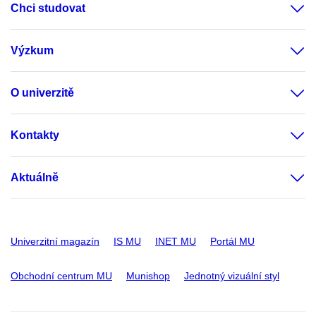
Chci studovat
Výzkum
O univerzitě
Kontakty
Aktuálně
Univerzitní magazín
IS MU
INET MU
Portál MU
Obchodní centrum MU
Munishop
Jednotný vizuální styl