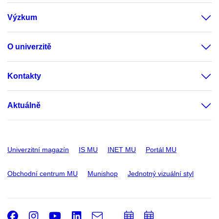
Výzkum
O univerzitě
Kontakty
Aktuálně
Univerzitní magazín
IS MU
INET MU
Portál MU
Obchodní centrum MU
Munishop
Jednotný vizuální styl
Facebook
Instagram
Youtube
LinkedIn
e-
Přidat
Přidat