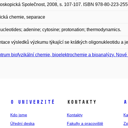
oskopická Společnost, 2008, s. 107-107. ISBN 978-80-223-255
ická chemie, separace
ucleotides; adenine; cytosine; protonation; thermodynamics.
tace výsledků výzkumu týkající se krátkých oligonukleotidu a je
trum biofyzikální chemie, bioelektrochemie a bioanalýzy. Nové
O univerzitě
Kontakty
A
Kdo jsme
Kontakty
Ka
Úřední deska
Fakulty a pracoviště
Zp