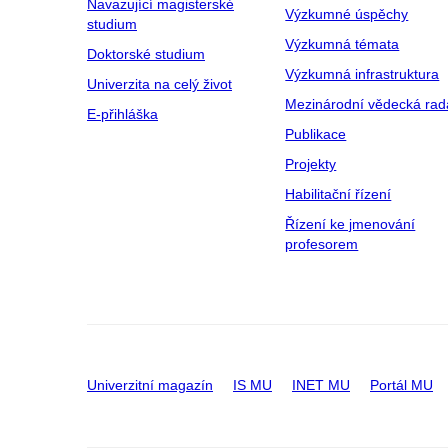
Navazující magisterské
Výzkumné úspěchy
studium
Výzkumná témata
Doktorské studium
Výzkumná infrastruktura
Univerzita na celý život
Mezinárodní vědecká rad
E-přihláška
Publikace
Projekty
Habilitační řízení
Řízení ke jmenování
profesorem
Univerzitní magazín
IS MU
INET MU
Portál MU