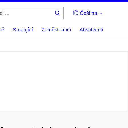
Čeština
Hledej
...
ně
Studující
Zaměstnanci
Absolventi