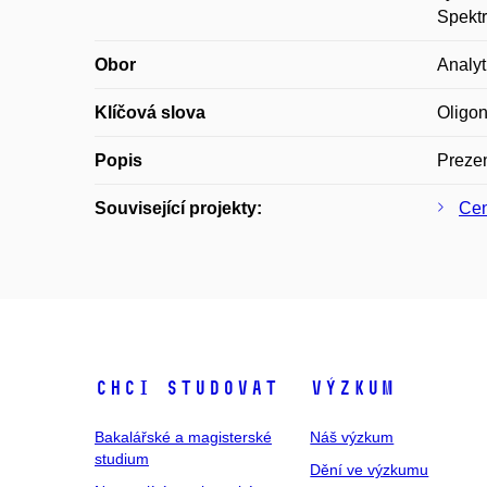
Spektr
Obor
Analyt
Klíčová slova
Oligon
Popis
Prezen
Související projekty:
Cen
Chci studovat
Výzkum
Bakalářské a magisterské
Náš výzkum
studium
Dění ve výzkumu