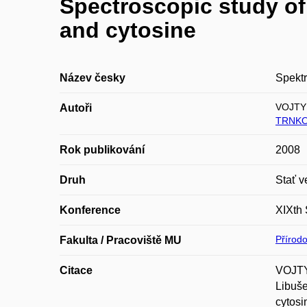
Spectroscopic study of
and cytosine
Název česky
Spektr
VOJTY
Autoři
TRNKO
Rok publikování
2008
Druh
Stať v
Konference
XIXth 
Přírod
Fakulta / Pracoviště MU
Citace
VOJTY
Libuše
cytosi