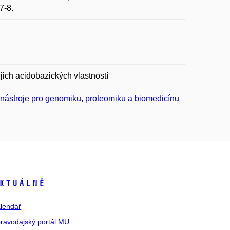
7-8.
jich acidobazických vlastností
 nástroje pro genomiku, proteomiku a biomedicínu
ktuálně
lendář
ravodajský portál MU