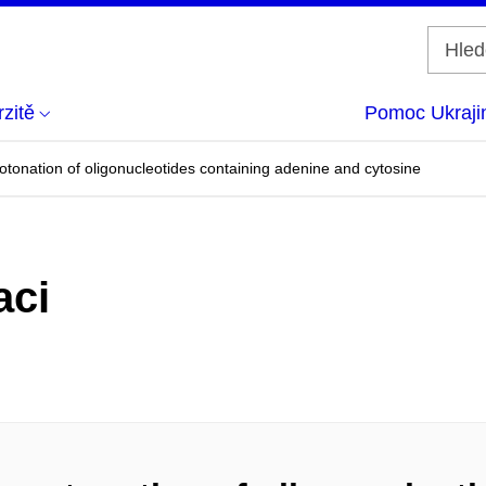
zitě
Pomoc Ukraji
otonation of oligonucleotides containing adenine and cytosine
aci