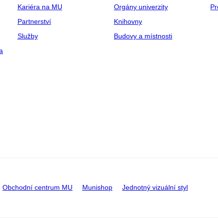
Kariéra na MU
Orgány univerzity
Pr
Partnerství
Knihovny
Služby
Budovy a místnosti
a
Obchodní centrum MU
Munishop
Jednotný vizuální styl