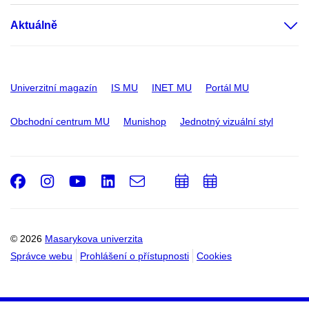
Aktuálně
Univerzitní magazín
IS MU
INET MU
Portál MU
Obchodní centrum MU
Munishop
Jednotný vizuální styl
Facebook
Instagram
Youtube
LinkedIn
e-
Přidat
Přidat
Email
mail
do
do
kalendáře
kalendáře
© 2026
Masarykova univerzita
Správce webu
Prohlášení o přístupnosti
Cookies