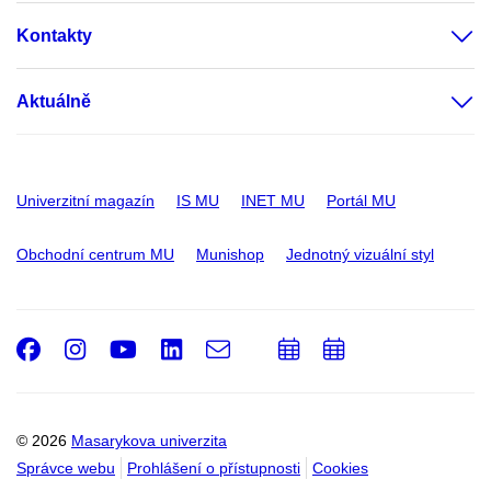
Kontakty
Aktuálně
Univerzitní magazín
IS MU
INET MU
Portál MU
Obchodní centrum MU
Munishop
Jednotný vizuální styl
Facebook
Instagram
Youtube
LinkedIn
e-
Přidat
Přidat
Email
mail
do
do
kalendáře
kalendáře
© 2026
Masarykova univerzita
Správce webu
Prohlášení o přístupnosti
Cookies