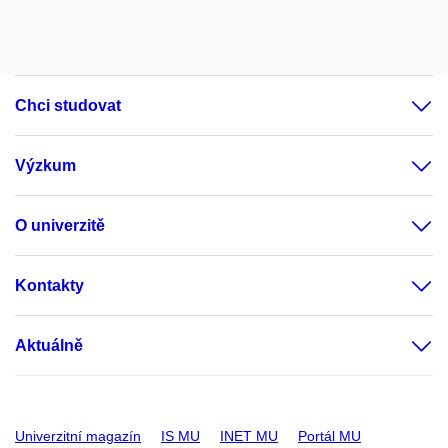
Chci studovat
Výzkum
O univerzitě
Kontakty
Aktuálně
Univerzitní magazín
IS MU
INET MU
Portál MU