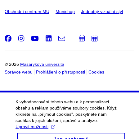
Obchodní centrum MU
Munishop
Jednotný vizuální styl
Facebook
Instagram
Youtube
LinkedIn
e-
Přidat
Přidat
Email
mail
do
do
kalendáře
kalendáře
© 2026
Masarykova univerzita
Správce webu
Prohlášení o přístupnosti
Cookies
K vyhodnocování tohoto webu a k personalizaci
obsahu a reklam používáme soubory cookies. Když
klikněte na „přijmout cookies", poskytnete nám
souhlas k jejich uložení, správě a analýze.
Upravit možnosti