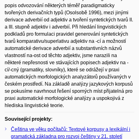
popis odvozování některých téměř paradigmaticky
tvořených derivačních typů (Osolsobě 1996), mezi jinými
derivace adverbií od adjektiv a tvoření syntetických tvarů II.
a III. stupně adjektiv i adverbií. Při hledání lingvistických
podkladů pro formulaci pravidel generování syntetických
tvarů komparativu/superlativu adjektiv na -cí a možností
automatické derivace adverbií a substantivních názvů
vlastností na-ost od těchto adjektiv, jsme narazili na
některé nepřesnosti ve stávajících popisech adjektiv na -
cí/-cný (gramatiky, slovníky), které se odrážejí v praxi
automatických morfologických analyzátorů používaných v
českém prostředí. Na základě analýzy jazykových korpusů
se pokusíme navrhnout řešení sporných míst přijatelná pro
praxi automatické morfologické analýzy a uspokojivá z
hlediska lingvistické teorie.
Související projekty:
Čeština ve věku počítačů: Textové korpusy a lexikální i
gramatická základna pro rozvoj češtiny v 21. století