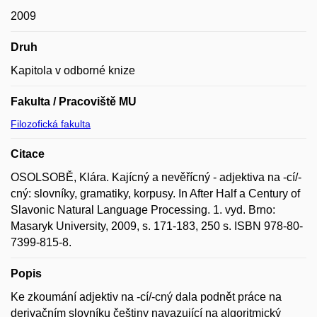
2009
Druh
Kapitola v odborné knize
Fakulta / Pracoviště MU
Filozofická fakulta
Citace
OSOLSOBĚ, Klára. Kajícný a nevěřícný - adjektiva na -cí/-
cný: slovníky, gramatiky, korpusy. In After Half a Century of
Slavonic Natural Language Processing. 1. vyd. Brno:
Masaryk University, 2009, s. 171-183, 250 s. ISBN 978-80-
7399-815-8.
Popis
Ke zkoumání adjektiv na -cí/-cný dala podnět práce na
derivačním slovníku češtiny navazující na algoritmický