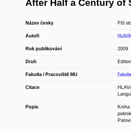
After Half a Century o
Název česky
Půl st
HLAVÁ
Autoři
Rok publikování
2009
Druh
Editor
Fakulta
Fakulta / Pracoviště MU
Citace
HLAVÁ
Langua
Popis
Kniha 
pokrok
Palovi