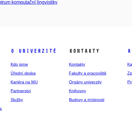
trum komputační lingvistiky
O univerzitě
Kontakty
A
Kdo jsme
Kontakty
Ka
Úřední deska
Fakulty a pracoviště
Zp
Kariéra na MU
Orgány univerzity
Pr
Partnerství
Knihovny
Služby
Budovy a místnosti
a