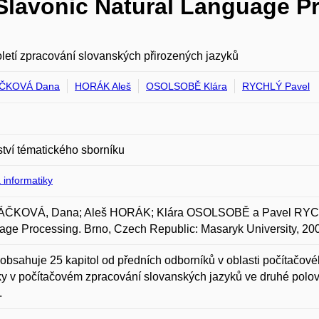
f Slavonic Natural Language P
oletí zpracování slovanských přirozených jazyků
ČKOVÁ Dana
HORÁK Aleš
OSOLSOBĚ Klára
RYCHLÝ Pavel
ství tématického sborníku
 informatiky
ČKOVÁ, Dana; Aleš HORÁK; Klára OSOLSOBĚ a Pavel RYCHLÝ. 
ge Processing. Brno, Czech Republic: Masaryk University, 20
obsahuje 25 kapitol od předních odborníků v oblasti počítačov
y v počítačovém zpracování slovanských jazyků ve druhé polovi
.