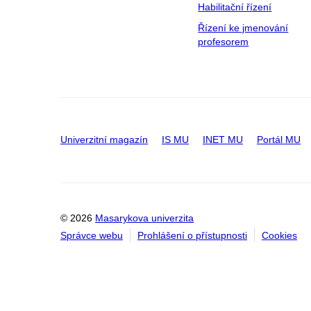
Habilitační řízení
Řízení ke jmenování
profesorem
Univerzitní magazín
IS MU
INET MU
Portál MU
© 2026
Masarykova univerzita
Správce webu
Prohlášení o přístupnosti
Cookies