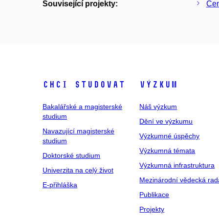
Související projekty:
Cen
Chci studovat
Výzkum
Bakalářské a magisterské
Náš výzkum
studium
Dění ve výzkumu
Navazující magisterské
Výzkumné úspěchy
studium
Výzkumná témata
Doktorské studium
Výzkumná infrastruktura
Univerzita na celý život
Mezinárodní vědecká rad
E-přihláška
Publikace
Projekty