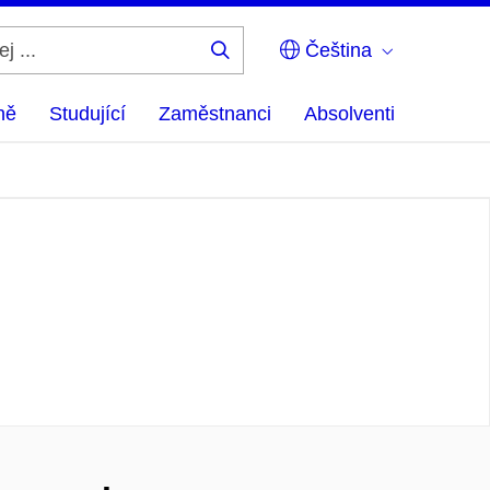
Čeština
Hledej
...
ně
Studující
Zaměstnanci
Absolventi