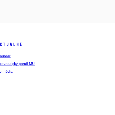
ktuálně
lendář
ravodajský portál MU
o média