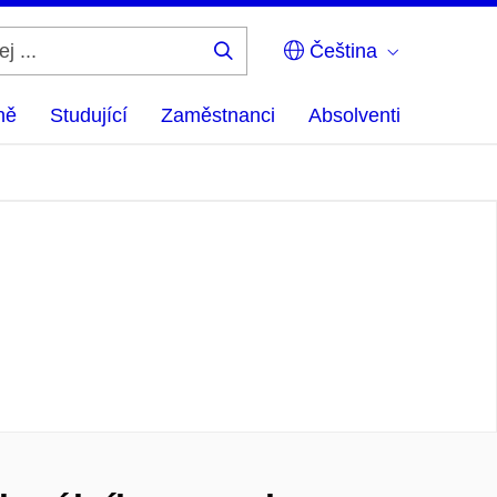
Čeština
Hledej
...
ně
Studující
Zaměstnanci
Absolventi