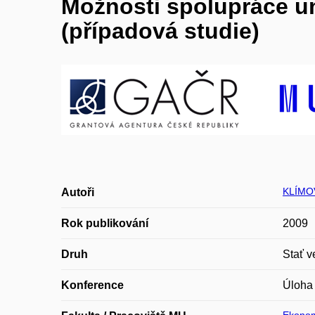
Možnosti spolupráce uni
(případová studie)
KLÍMOV
Autoři
Rok publikování
2009
Druh
Stať v
Konference
Úloha 