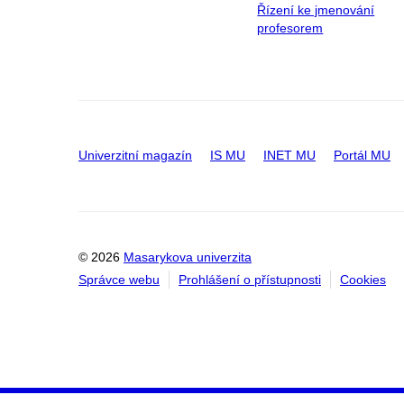
Řízení ke jmenování
profesorem
Univerzitní magazín
IS MU
INET MU
Portál MU
© 2026
Masarykova univerzita
Správce webu
Prohlášení o přístupnosti
Cookies