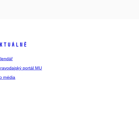
ktuálně
lendář
ravodajský portál MU
o média