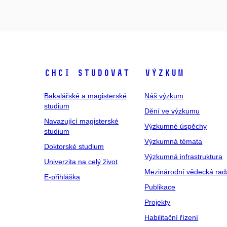
Chci studovat
Výzkum
Bakalářské a magisterské
Náš výzkum
studium
Dění ve výzkumu
Navazující magisterské
Výzkumné úspěchy
studium
Výzkumná témata
Doktorské studium
Výzkumná infrastruktura
Univerzita na celý život
Mezinárodní vědecká rad
E-přihláška
Publikace
Projekty
Habilitační řízení