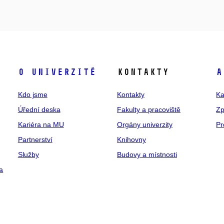
O univerzitě
Kontakty
A
Kdo jsme
Kontakty
Ka
Úřední deska
Fakulty a pracoviště
Zp
Kariéra na MU
Orgány univerzity
Pr
Partnerství
Knihovny
Služby
Budovy a místnosti
a