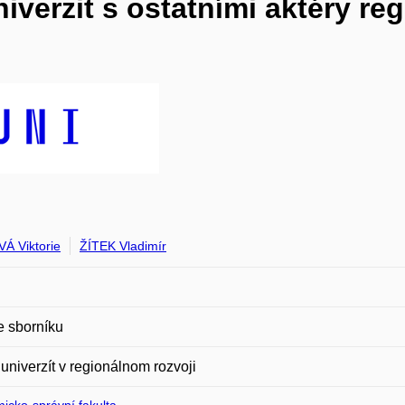
verzit s ostatními aktéry re
Á Viktorie
ŽÍTEK Vladimír
e sborníku
univerzít v regionálnom rozvoji