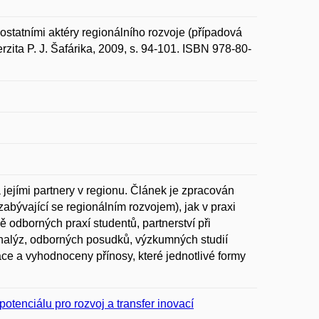
ostatními aktéry regionálního rozvoje (případová
erzita P. J. Šafárika, 2009, s. 94-101. ISBN 978-80-
ejími partnery v regionu. Článek je zpracován
zabývající se regionálním rozvojem), jak v praxi
 odborných praxí studentů, partnerství při
nalýz, odborných posudků, výzkumných studií
ce a vyhodnoceny přínosy, které jednotlivé formy
otenciálu pro rozvoj a transfer inovací