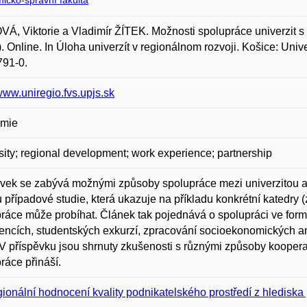
icko-správní fakulta
Á, Viktorie a Vladimír ŽÍTEK. Možnosti spolupráce univerzit s 
). Online. In Úloha univerzít v regionálnom rozvoji. Košice: Univ
791-0.
/www.uniregio.fvs.upjs.sk
mie
sity; regional development; work experience; partnership
vek se zabývá možnými způsoby spolupráce mezi univerzitou a j
 případové studie, která ukazuje na příkladu konkrétní katedry (
ráce může probíhat. Článek tak pojednává o spolupráci ve formě
encích, studentských exkurzí, zpracování socioekonomických a
V příspěvku jsou shrnuty zkušenosti s různými způsoby koopera
ráce přináší.
ionální hodnocení kvality podnikatelského prostředí z hlediska p