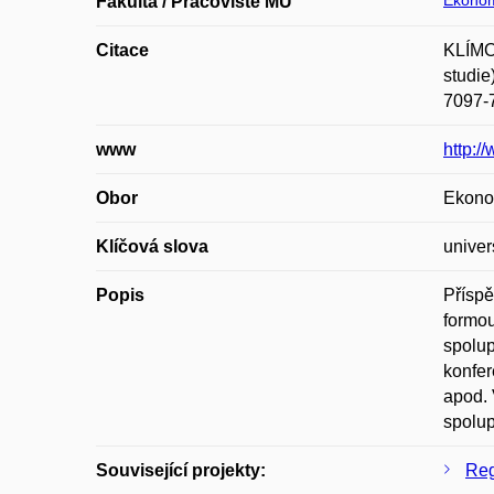
Ekonom
Fakulta / Pracoviště MU
Citace
KLÍMOV
studie
7097-
www
http:/
Obor
Ekono
Klíčová slova
univer
Popis
Příspě
formou
spolup
konfer
apod. 
spolup
Související projekty:
Reg