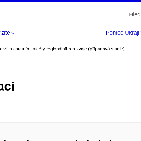
zitě
Pomoc Ukraji
rzit s ostatními aktéry regionálního rozvoje (případová studie)
aci