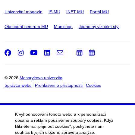
Univerzitní magazín
IS MU
INET MU
Portál MU
Obchodní centrum MU
Munishop
Jednotný vizuální styl
Facebook
Instagram
Youtube
LinkedIn
e-
Přidat
Přidat
Email
mail
do
do
kalendáře
kalendáře
© 2026
Masarykova univerzita
Správce webu
Prohlášení o přístupnosti
Cookies
K vyhodnocování tohoto webu a k personalizaci
obsahu a reklam používáme soubory cookies. Když
klikněte na „přijmout cookies", poskytnete nám
souhlas k jejich uložení, správě a analýze.