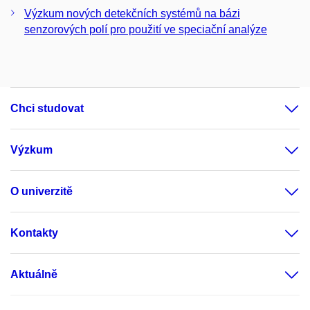
Výzkum nových detekčních systémů na bázi
senzorových polí pro použití ve speciační analýze
Chci studovat
Výzkum
O univerzitě
Kontakty
Aktuálně