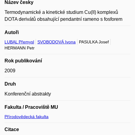
Název česky
Termodynamické a kinetické studium Cu(II) komplexů
DOTA derivátů obsahující pendantní rameno s fosforem
Autoři
LUBAL Přemysl
SVOBODOVÁ Ivona
PASULKA Josef
HERMANN Petr
Rok publikování
2009
Druh
Konferenční abstrakty
Fakulta / Pracoviště MU
Přírodovědecká fakulta
Citace