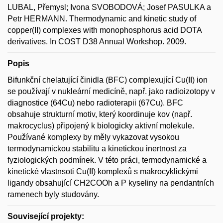
LUBAL, Přemysl; Ivona SVOBODOVÁ; Josef PASULKA a
Petr HERMANN. Thermodynamic and kinetic study of
copper(II) complexes with monophosphorus acid DOTA
derivatives. In COST D38 Annual Workshop. 2009.
Popis
Bifunkční chelatující činidla (BFC) complexující Cu(II) ion
se používají v nukleární medicíně, např. jako radioizotopy v
diagnostice (64Cu) nebo radioterapii (67Cu). BFC
obsahuje strukturní motiv, který koordinuje kov (např.
makrocyclus) připojený k biologicky aktivní molekule.
Používané komplexy by měly vykazovat vysokou
termodynamickou stabilitu a kinetickou inertnost za
fyziologických podmínek. V této práci, termodynamické a
kinetické vlastnsoti Cu(II) komplexů s makrocyklickými
ligandy obsahující CH2COOh a P kyseliny na pendantních
ramenech byly studovány.
Související projekty: