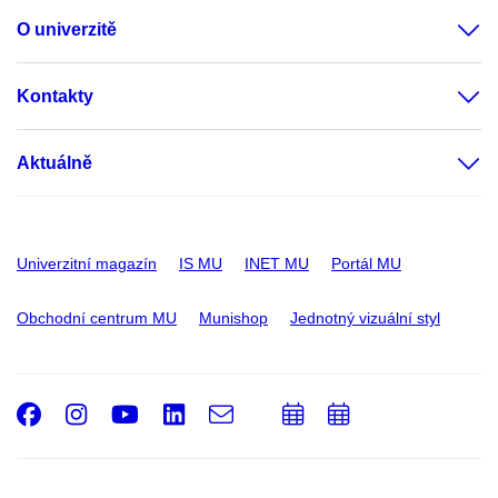
O univerzitě
Kontakty
Aktuálně
Univerzitní magazín
IS MU
INET MU
Portál MU
Obchodní centrum MU
Munishop
Jednotný vizuální styl
Facebook
Instagram
Youtube
LinkedIn
e-
Přidat
Přidat
Email
mail
do
do
kalendáře
kalendáře