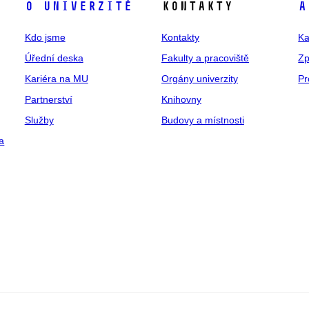
O univerzitě
Kontakty
A
Kdo jsme
Kontakty
Ka
Úřední deska
Fakulty a pracoviště
Zp
Kariéra na MU
Orgány univerzity
Pr
Partnerství
Knihovny
Služby
Budovy a místnosti
a