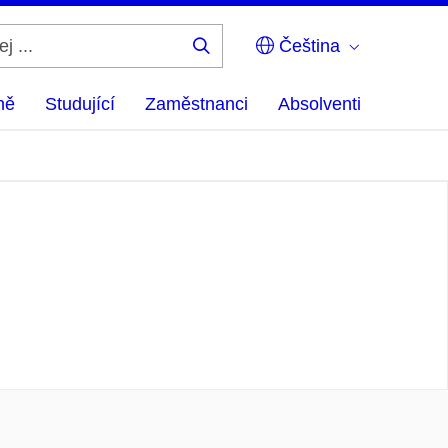
Čeština
Hledej
...
ně
Studující
Zaměstnanci
Absolventi