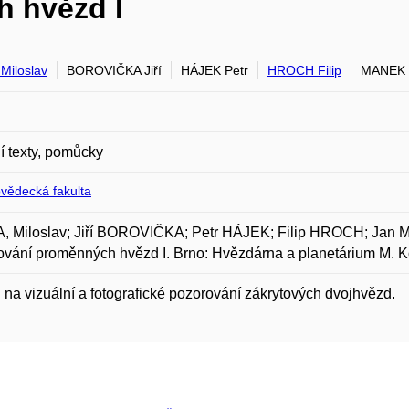
 hvězd I
Miloslav
BOROVIČKA Jiří
HÁJEK Petr
HROCH Filip
MANEK 
 texty, pomůcky
ovědecká fakulta
, Miloslav; Jiří BOROVIČKA; Petr HÁJEK; Filip HROCH; Jan
vání proměnných hvězd I. Brno: Hvězdárna a planetárium M. K
na vizuální a fotografické pozorování zákrytových dvojhvězd.