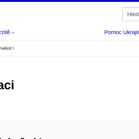
zitě
Pomoc Ukraji
hvězd I
aci