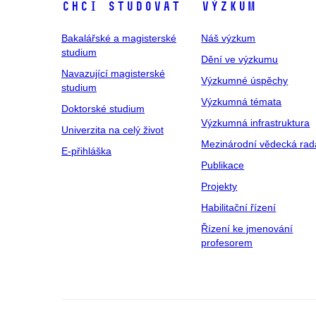
Chci studovat
Výzkum
Bakalářské a magisterské
Náš výzkum
studium
Dění ve výzkumu
Navazující magisterské
Výzkumné úspěchy
studium
Výzkumná témata
Doktorské studium
Výzkumná infrastruktura
Univerzita na celý život
Mezinárodní vědecká rad
E-přihláška
Publikace
Projekty
Habilitační řízení
Řízení ke jmenování
profesorem