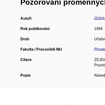
Pozorování proměnných
ZEJDA 
Autoři
Rok publikování
1994
Druh
Učební
Přírod
Fakulta / Pracoviště MU
Citace
ZEJDA
Pozoro
Popis
Návod 