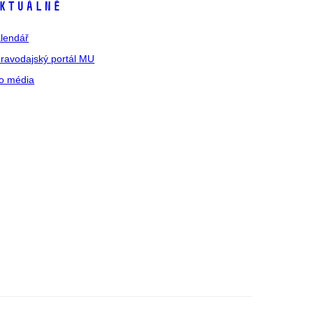
ktuálně
lendář
ravodajský portál MU
o média