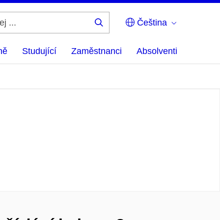
Čeština
Hledej
...
ně
Studující
Zaměstnanci
Absolventi