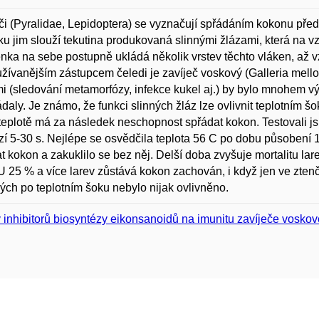
či (Pyralidae, Lepidoptera) se vyznačují spřádáním kokonu před
u jim slouží tekutina produkovaná slinnými žlázami, která na v
ka na sebe postupně ukládá několik vrstev těchto vláken, až 
žívanějším zástupcem čeledi je zavíječ voskový (Galleria mellon
i (sledování metamorfózy, infekce kukel aj.) by bylo mnohem 
daly. Je známo, že funkci slinných žláz lze ovlivnit teplotním
 teplotě má za následek neschopnost spřádat kokon. Testovali 
í 5-30 s. Nejlépe se osvědčila teplota 56 C po dobu působení 
t kokon a zakuklilo se bez něj. Delší doba zvyšuje mortalitu la
 U 25 % a více larev zůstává kokon zachován, i když jen ve zte
ých po teplotním šoku nebylo nijak ovlivněno.
v inhibitorů biosyntézy eikonsanoidů na imunitu zavíječe voskov