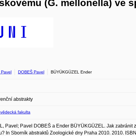
voskovému (G. mellonella) ve
Pavel
DOBEŠ Pavel
BÜYÜKGÜZEL Ender
enční abstrakty
ovědecká fakulta
, Pavel; Pavel DOBEŠ a Ender BÜYÜKGÜZEL. Jak zabránit zaví
? In Sborník abstraktů Zoologické dny Praha 2010. 2010. ISB