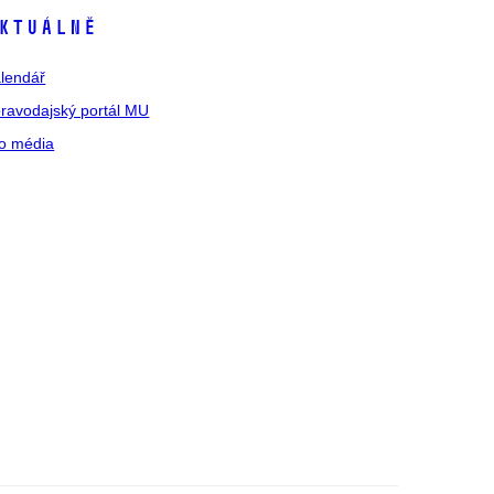
ktuálně
lendář
ravodajský portál MU
o média