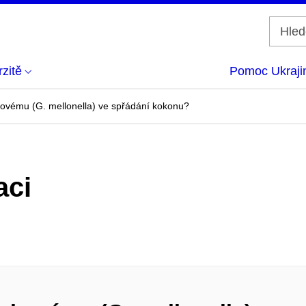
zitě
Pomoc Ukraji
skovému (G. mellonella) ve spřádání kokonu?
aci