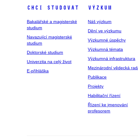
Chci studovat
Výzkum
Bakalářské a magisterské
Náš výzkum
studium
Dění ve výzkumu
Navazující magisterské
Výzkumné úspěchy
studium
Výzkumná témata
Doktorské studium
Výzkumná infrastruktura
Univerzita na celý život
Mezinárodní vědecká rad
E-přihláška
Publikace
Projekty
Habilitační řízení
Řízení ke jmenování
profesorem