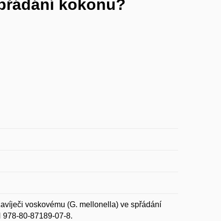
 spřádání kokonu?
ječi voskovému (G. mellonella) ve spřádání
N 978-80-87189-07-8.