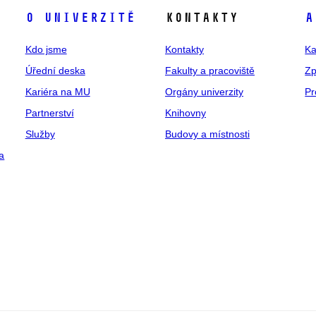
O univerzitě
Kontakty
A
Kdo jsme
Kontakty
Ka
Úřední deska
Fakulty a pracoviště
Zp
Kariéra na MU
Orgány univerzity
Pr
Partnerství
Knihovny
Služby
Budovy a místnosti
a