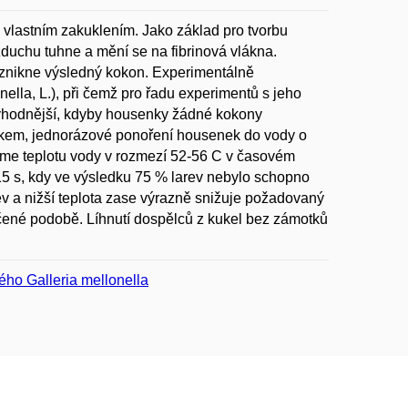
 vlastním zakuklením. Jako základ pro tvorbu
zduchu tuhne a mění se na fibrinová vlákna.
vznikne výsledný kokon. Experimentálně
ella, L.), při čemž pro řadu experimentů s jeho
výhodnější, kdyby housenky žádné kokony
 šokem, jednorázové ponoření housenek do vody o
jsme teplotu vody v rozmezí 52-56 C v časovém
15 s, kdy ve výsledku 75 % larev nebylo schopno
rev a nižší teplota zase výrazně snižuje požadovaný
nčené podobě. Líhnutí dospělců z kukel bez zámotků
ého Galleria mellonella