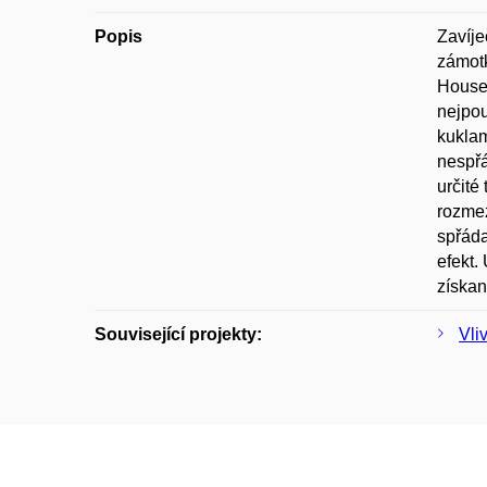
Popis
Zavíje
zámotk
Housen
nejpou
kuklam
nespřá
určité
rozmez
spřáda
efekt.
získan
Související projekty:
Vli