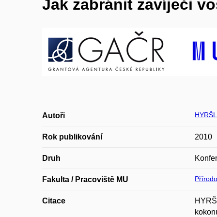
Jak zabránit zavíječi 
HYRŠL 
Autoři
Rok publikování
2010
Druh
Konfer
Přírod
Fakulta / Pracoviště MU
Citace
HYRŠL
kokonu