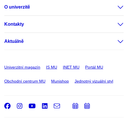
O univerzitě
Kontakty
Aktuálně
Univerzitní magazín
IS MU
INET MU
Portál MU
Obchodní centrum MU
Munishop
Jednotný vizuální styl
Facebook
Instagram
Youtube
LinkedIn
e-
Přidat
Přidat
Email
mail
do
do
kalendáře
kalendáře