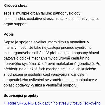
Klíčová slova
sepsis; multiple organ failure; pathophysiology;
mitochondria; oxidative stress; nitric oxide; intensive care;
organ support
Popis
Sepse je spojena s velkou morbiditou a mortalitou v
intenzívní péči. Je také nejčastější příčinou syndromu
multiorgánového selhání. V přehledu jsou popsány hlavní
patofyziologické mechanismy od úrovně centrálního
nervového systému až k úrovni molekulárně-genetické. Po
přehledu nejdůležitějších mechanismů a jejich kritickém
zhodnocení je poslední část věnována možnostem
terapeutického ovlivnění se zaměřením na manipulace v
oblasti dodávky kyslíku a ventilační podporu.
Související projekty:
Role SIRS, NO a oxidativního stresu v rozvoji šokového