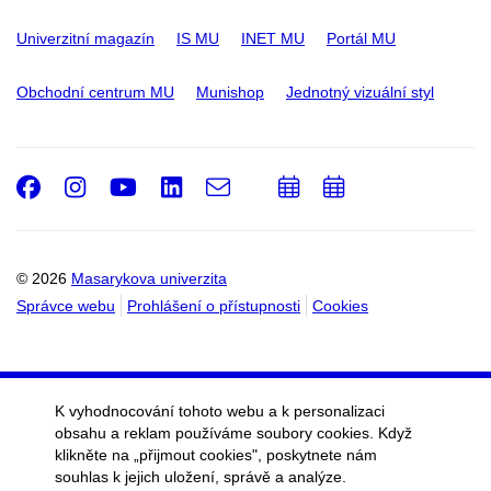
Univerzitní magazín
IS MU
INET MU
Portál MU
Obchodní centrum MU
Munishop
Jednotný vizuální styl
Facebook
Instagram
Youtube
LinkedIn
e-
Přidat
Přidat
Email
mail
do
do
kalendáře
kalendáře
© 2026
Masarykova univerzita
Správce webu
Prohlášení o přístupnosti
Cookies
K vyhodnocování tohoto webu a k personalizaci
obsahu a reklam používáme soubory cookies. Když
klikněte na „přijmout cookies", poskytnete nám
souhlas k jejich uložení, správě a analýze.